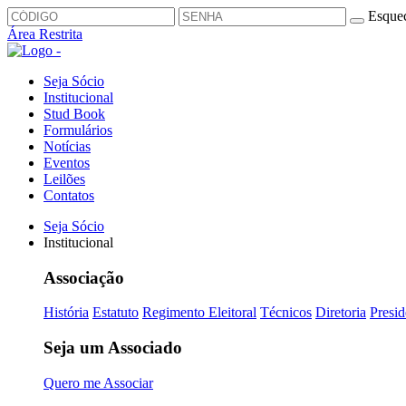
Esquec
Área Restrita
Seja Sócio
Institucional
Stud Book
Formulários
Notícias
Eventos
Leilões
Contatos
Seja Sócio
Institucional
Associação
História
Estatuto
Regimento Eleitoral
Técnicos
Diretoria
Presid
Seja um Associado
Quero me Associar