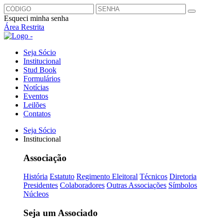
Esqueci minha senha
Área Restrita
Seja Sócio
Institucional
Stud Book
Formulários
Notícias
Eventos
Leilões
Contatos
Seja Sócio
Institucional
Associação
História
Estatuto
Regimento Eleitoral
Técnicos
Diretoria
Presidentes
Colaboradores
Outras Associações
Símbolos
Núcleos
Seja um Associado