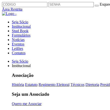
Esquec
Área Restrita
Seja Sócio
Institucional
Stud Book
Formulários
Notícias
Eventos
Leilões
Contatos
Seja Sócio
Institucional
Associação
História
Estatuto
Regimento Eleitoral
Técnicos
Diretoria
Presid
Seja um Associado
Quero me Associar