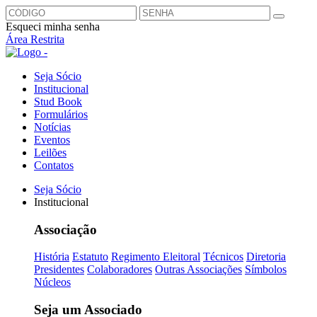
Esqueci minha senha
Área Restrita
Seja Sócio
Institucional
Stud Book
Formulários
Notícias
Eventos
Leilões
Contatos
Seja Sócio
Institucional
Associação
História
Estatuto
Regimento Eleitoral
Técnicos
Diretoria
Presidentes
Colaboradores
Outras Associações
Símbolos
Núcleos
Seja um Associado