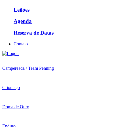
Leilões
Agenda
Reserva de Datas
Contato
Campereada / Team Penning
Crioulaço
Doma de Ouro
Enduro