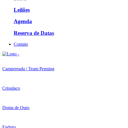
Leilões
Agenda
Reserva de Datas
Contato
Campereada / Team Penning
Crioulaço
Doma de Ouro
Enduro