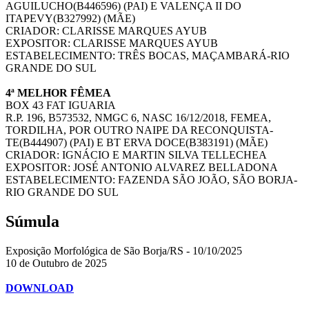
AGUILUCHO(B446596) (PAI) E VALENÇA II DO
ITAPEVY(B327992) (MÃE)
CRIADOR: CLARISSE MARQUES AYUB
EXPOSITOR: CLARISSE MARQUES AYUB
ESTABELECIMENTO: TRÊS BOCAS, MAÇAMBARÁ-RIO
GRANDE DO SUL
4ª MELHOR FÊMEA
BOX 43 FAT IGUARIA
R.P. 196, B573532, NMGC 6, NASC 16/12/2018, FEMEA,
TORDILHA, POR OUTRO NAIPE DA RECONQUISTA-
TE(B444907) (PAI) E BT ERVA DOCE(B383191) (MÃE)
CRIADOR: IGNÁCIO E MARTIN SILVA TELLECHEA
EXPOSITOR: JOSÉ ANTONIO ALVAREZ BELLADONA
ESTABELECIMENTO: FAZENDA SÃO JOÃO, SÃO BORJA-
RIO GRANDE DO SUL
Súmula
Exposição Morfológica de São Borja/RS - 10/10/2025
10 de Outubro de 2025
DOWNLOAD