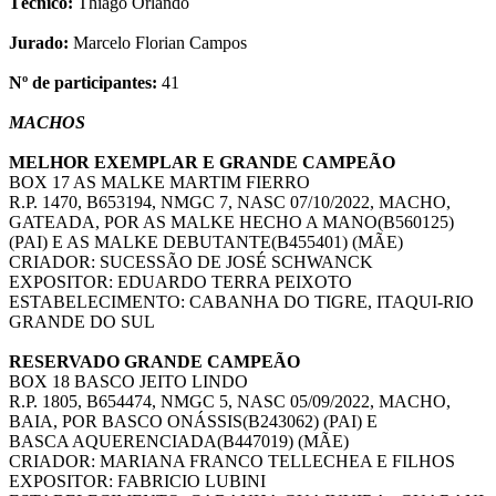
Técnico:
Thiago Orlando
Jurado:
Marcelo Florian Campos
Nº de participantes:
41
MACHOS
MELHOR EXEMPLAR E GRANDE CAMPEÃO
BOX 17 AS MALKE MARTIM FIERRO
R.P. 1470, B653194, NMGC 7, NASC 07/10/2022, MACHO,
GATEADA, POR AS MALKE HECHO A MANO(B560125)
(PAI) E AS MALKE DEBUTANTE(B455401) (MÃE)
CRIADOR: SUCESSÃO DE JOSÉ SCHWANCK
EXPOSITOR: EDUARDO TERRA PEIXOTO
ESTABELECIMENTO: CABANHA DO TIGRE, ITAQUI-RIO
GRANDE DO SUL
RESERVADO GRANDE CAMPEÃO
BOX 18 BASCO JEITO LINDO
R.P. 1805, B654474, NMGC 5, NASC 05/09/2022, MACHO,
BAIA, POR BASCO ONÁSSIS(B243062) (PAI) E
BASCA AQUERENCIADA(B447019) (MÃE)
CRIADOR: MARIANA FRANCO TELLECHEA E FILHOS
EXPOSITOR: FABRICIO LUBINI