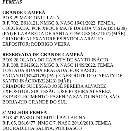
FÊMEAS
GRANDE CAMPEÃ
BOX 29 MARCONI ULALÁ
R.P. 702, B618121, NMGC 8, NASC 16/01/2022, FEMEA,
COLORADA, POR XEQUE MATE DA BOA VISTA(B514288)
(PAI) E LABAREDA DE SANTA EDWIGES(B371107) (MÃE)
CRIADOR: ALEXANDRE ESPINDOLA ARAÚJO
EXPOSITOR: RODRIGO VIEIRA
RESERVADA DE GRANDE CAMPEÃ
BOX 28 OLADA DO CAPIATY DE SANTO INÁCIO
R.P. 308, B642602, NMGC 8, NASC 11/09/2022, FEMEA,
TOSTADA RUANA BRAGADA, POR BASCO
ENCANTO(B540178) (PAI) E AFRODITE DO CAPIATY DE
SANTO INÁCIO(B322423) (MÃE)
CRIADOR: SUCESSÃO JOSÉ PEREIRA ALVAREZ
EXPOSITOR: SUCESSÃO JOSÉ PEREIRA ALVAREZ
ESTABELECIMENTO: FAZENDA SANTO INÁCIO, SÃO
BORJA-RIO GRANDE DO SUL
3ª MELHOR FÊMEA
BOX 42 PASSO DO BUTUÍ BAILARINA
R.P. 05, B616477, NMGC 7, NASC 20/10/2019, FEMEA,
DOURADILHA SALINA, POR BASCO