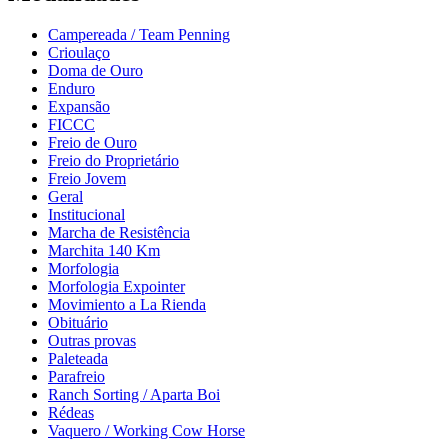
Campereada / Team Penning
Crioulaço
Doma de Ouro
Enduro
Expansão
FICCC
Freio de Ouro
Freio do Proprietário
Freio Jovem
Geral
Institucional
Marcha de Resistência
Marchita 140 Km
Morfologia
Morfologia Expointer
Movimiento a La Rienda
Obituário
Outras provas
Paleteada
Parafreio
Ranch Sorting / Aparta Boi
Rédeas
Vaquero / Working Cow Horse