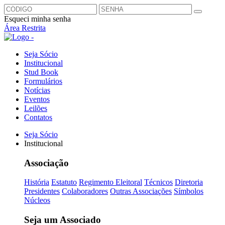
Esqueci minha senha
Área Restrita
Seja Sócio
Institucional
Stud Book
Formulários
Notícias
Eventos
Leilões
Contatos
Seja Sócio
Institucional
Associação
História
Estatuto
Regimento Eleitoral
Técnicos
Diretoria
Presidentes
Colaboradores
Outras Associações
Símbolos
Núcleos
Seja um Associado