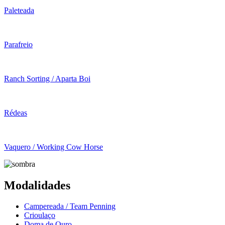
Paleteada
Parafreio
Ranch Sorting / Aparta Boi
Rédeas
Vaquero / Working Cow Horse
Modalidades
Campereada / Team Penning
Crioulaço
Doma de Ouro