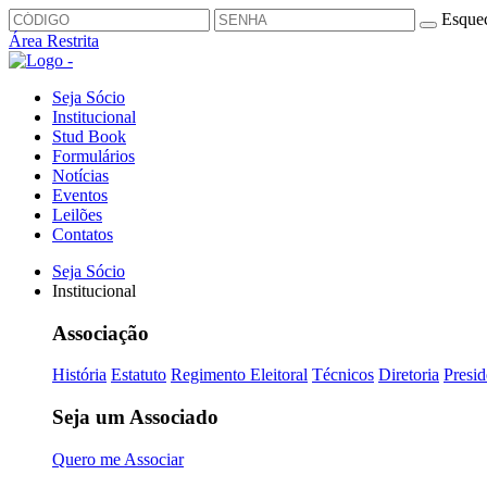
Esquec
Área Restrita
Seja Sócio
Institucional
Stud Book
Formulários
Notícias
Eventos
Leilões
Contatos
Seja Sócio
Institucional
Associação
História
Estatuto
Regimento Eleitoral
Técnicos
Diretoria
Presid
Seja um Associado
Quero me Associar