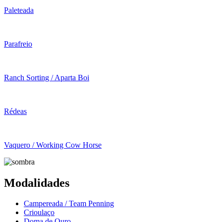
Paleteada
Parafreio
Ranch Sorting / Aparta Boi
Rédeas
Vaquero / Working Cow Horse
Modalidades
Campereada / Team Penning
Crioulaço
Doma de Ouro