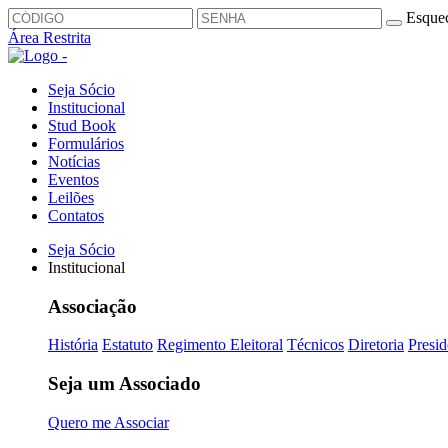
Esquec
Área Restrita
Seja Sócio
Institucional
Stud Book
Formulários
Notícias
Eventos
Leilões
Contatos
Seja Sócio
Institucional
Associação
História
Estatuto
Regimento Eleitoral
Técnicos
Diretoria
Presid
Seja um Associado
Quero me Associar