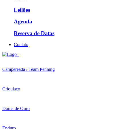
Leilões
Agenda
Reserva de Datas
Contato
Campereada / Team Penning
Crioulaço
Doma de Ouro
Enduro