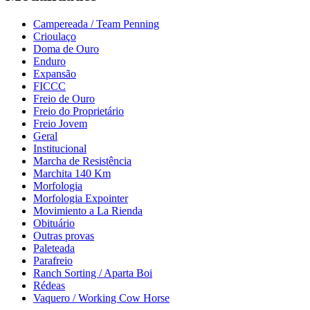
Campereada / Team Penning
Crioulaço
Doma de Ouro
Enduro
Expansão
FICCC
Freio de Ouro
Freio do Proprietário
Freio Jovem
Geral
Institucional
Marcha de Resistência
Marchita 140 Km
Morfologia
Morfologia Expointer
Movimiento a La Rienda
Obituário
Outras provas
Paleteada
Parafreio
Ranch Sorting / Aparta Boi
Rédeas
Vaquero / Working Cow Horse