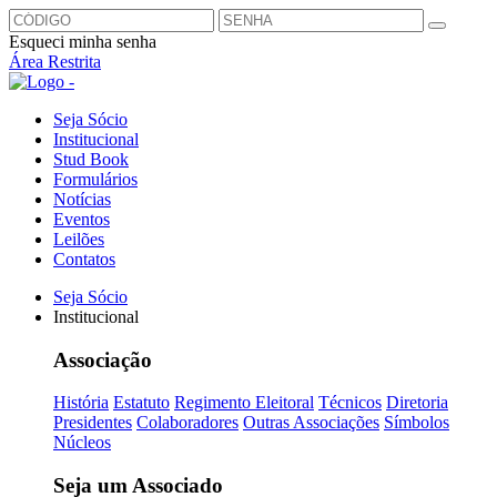
Esqueci minha senha
Área Restrita
Seja Sócio
Institucional
Stud Book
Formulários
Notícias
Eventos
Leilões
Contatos
Seja Sócio
Institucional
Associação
História
Estatuto
Regimento Eleitoral
Técnicos
Diretoria
Presidentes
Colaboradores
Outras Associações
Símbolos
Núcleos
Seja um Associado