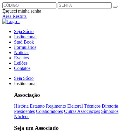
Esqueci minha senha
Área Restrita
Seja Sócio
Institucional
Stud Book
Formulários
Notícias
Eventos
Leilões
Contatos
Seja Sócio
Institucional
Associação
História
Estatuto
Regimento Eleitoral
Técnicos
Diretoria
Presidentes
Colaboradores
Outras Associações
Símbolos
Núcleos
Seja um Associado