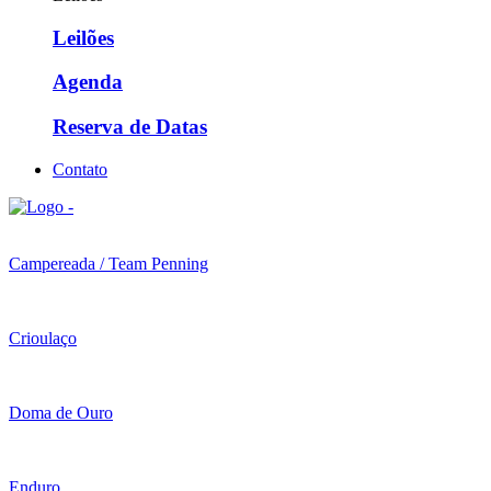
Leilões
Agenda
Reserva de Datas
Contato
Campereada / Team Penning
Crioulaço
Doma de Ouro
Enduro