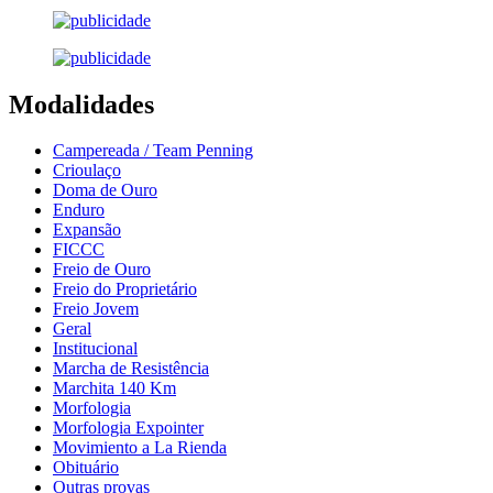
Modalidades
Campereada / Team Penning
Crioulaço
Doma de Ouro
Enduro
Expansão
FICCC
Freio de Ouro
Freio do Proprietário
Freio Jovem
Geral
Institucional
Marcha de Resistência
Marchita 140 Km
Morfologia
Morfologia Expointer
Movimiento a La Rienda
Obituário
Outras provas