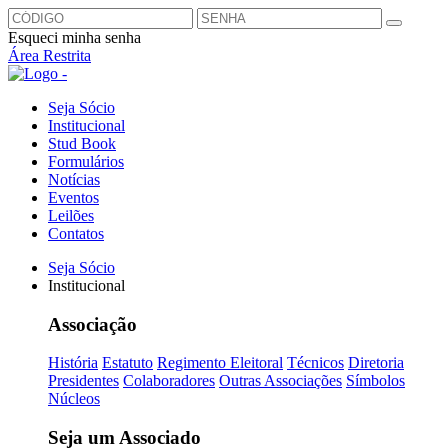
Esqueci minha senha
Área Restrita
Seja Sócio
Institucional
Stud Book
Formulários
Notícias
Eventos
Leilões
Contatos
Seja Sócio
Institucional
Associação
História
Estatuto
Regimento Eleitoral
Técnicos
Diretoria
Presidentes
Colaboradores
Outras Associações
Símbolos
Núcleos
Seja um Associado