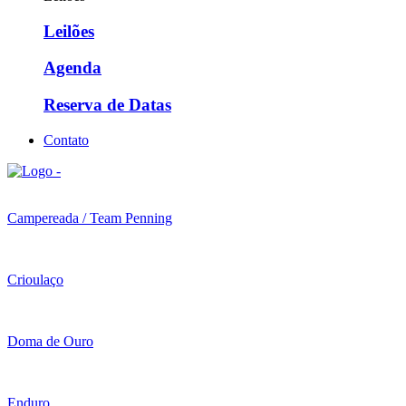
Leilões
Agenda
Reserva de Datas
Contato
Campereada / Team Penning
Crioulaço
Doma de Ouro
Enduro