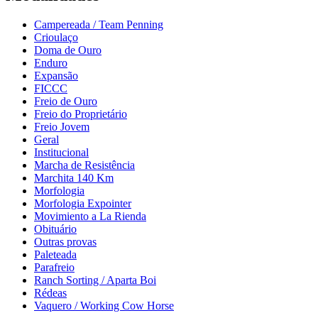
Campereada / Team Penning
Crioulaço
Doma de Ouro
Enduro
Expansão
FICCC
Freio de Ouro
Freio do Proprietário
Freio Jovem
Geral
Institucional
Marcha de Resistência
Marchita 140 Km
Morfologia
Morfologia Expointer
Movimiento a La Rienda
Obituário
Outras provas
Paleteada
Parafreio
Ranch Sorting / Aparta Boi
Rédeas
Vaquero / Working Cow Horse