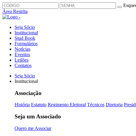
Esquec
Área Restrita
Seja Sócio
Institucional
Stud Book
Formulários
Notícias
Eventos
Leilões
Contatos
Seja Sócio
Institucional
Associação
História
Estatuto
Regimento Eleitoral
Técnicos
Diretoria
Presid
Seja um Associado
Quero me Associar