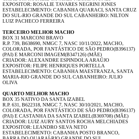
EXPOSITOR: ROSALIE TAVARES NEGRINI JONES
ESTABELECIMENTO: CABANHA QUARACI, SANTA CRUZ
DO SUL-RIO GRANDE DO SUL CABANHEIRO: NILTON
LUIZ PACHECO FERREIRA
TERCEIRO MELHOR MACHO
BOX 31 MARCONI BRAVO
R.P. 739, B638690, NMGC 7, NASC 10/11/2022, MACHO,
COLORADA, POR FANTÁSTICO DE SÃO PEDRO(B396137)
(PAI) E MARCONI IMAGEM(B347126) (MÃE)
CRIADOR: ALEXANDRE ESPINDOLA ARAÚJO
EXPOSITOR: FILIPE HENRIQUES PORTELLA
ESTABELECIMENTO: CABANHA MAESTRANZA, SANTA
MARIA-RIO GRANDE DO SUL CABANHEIRO: JULIO
OLIVA
QUARTO MELHOR MACHO
BOX 35 NATIVO DA SANTA IZABEL
R.P. 631, B622318, NMGC 7, NASC 30/10/2021, MACHO,
COLORADA, POR FANTÁSTICO DE SÃO PEDRO(B396137)
(PAI) E CASTANHA DA SANTA IZABEL(B369708) (MÃE)
CRIADOR: LUIZ AURY SANTOS ROCHA MELCHIADES
EXPOSITOR: LEANDRO SILVA NETO
ESTABELECIMENTO: CABANHA POSTO BRANCO,
BARRA DO QUARAÍ-RIO GRANDE DO SUL