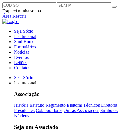
Esqueci minha senha
Área Restrita
Seja Sócio
Institucional
Stud Book
Formulários
Notícias
Eventos
Leilões
Contatos
Seja Sócio
Institucional
Associação
História
Estatuto
Regimento Eleitoral
Técnicos
Diretoria
Presidentes
Colaboradores
Outras Associações
Símbolos
Núcleos
Seja um Associado