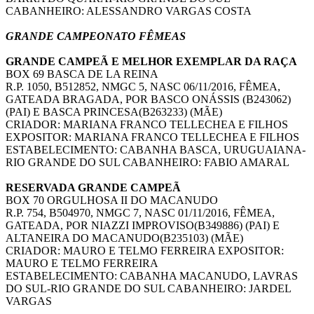
CABANHEIRO: ALESSANDRO VARGAS COSTA
GRANDE CAMPEONATO FÊMEAS
GRANDE CAMPEÃ E MELHOR EXEMPLAR DA RAÇA
BOX 69 BASCA DE LA REINA
R.P. 1050, B512852, NMGC 5, NASC 06/11/2016, FÊMEA,
GATEADA BRAGADA, POR BASCO ONÁSSIS (B243062)
(PAI) E BASCA PRINCESA(B263233) (MÃE)
CRIADOR: MARIANA FRANCO TELLECHEA E FILHOS
EXPOSITOR: MARIANA FRANCO TELLECHEA E FILHOS
ESTABELECIMENTO: CABANHA BASCA, URUGUAIANA-
RIO GRANDE DO SUL CABANHEIRO: FABIO AMARAL
RESERVADA GRANDE CAMPEÃ
BOX 70 ORGULHOSA II DO MACANUDO
R.P. 754, B504970, NMGC 7, NASC 01/11/2016, FÊMEA,
GATEADA, POR NIAZZI IMPROVISO(B349886) (PAI) E
ALTANEIRA DO MACANUDO(B235103) (MÃE)
CRIADOR: MAURO E TELMO FERREIRA EXPOSITOR:
MAURO E TELMO FERREIRA
ESTABELECIMENTO: CABANHA MACANUDO, LAVRAS
DO SUL-RIO GRANDE DO SUL CABANHEIRO: JARDEL
VARGAS