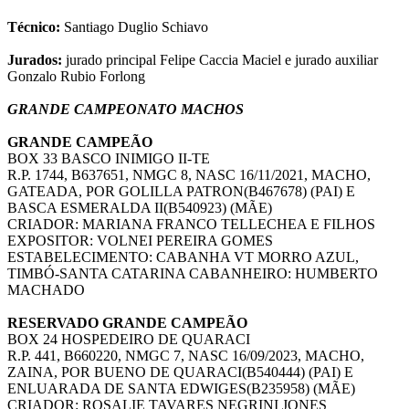
Técnico:
Santiago Duglio Schiavo
Jurados:
jurado principal Felipe Caccia Maciel e jurado auxiliar
Gonzalo Rubio Forlong
GRANDE CAMPEONATO MACHOS
GRANDE CAMPEÃO
BOX 33 BASCO INIMIGO II-TE
R.P. 1744, B637651, NMGC 8, NASC 16/11/2021, MACHO,
GATEADA, POR GOLILLA PATRON(B467678) (PAI) E
BASCA ESMERALDA II(B540923) (MÃE)
CRIADOR: MARIANA FRANCO TELLECHEA E FILHOS
EXPOSITOR: VOLNEI PEREIRA GOMES
ESTABELECIMENTO: CABANHA VT MORRO AZUL,
TIMBÓ-SANTA CATARINA CABANHEIRO: HUMBERTO
MACHADO
RESERVADO GRANDE CAMPEÃO
BOX 24 HOSPEDEIRO DE QUARACI
R.P. 441, B660220, NMGC 7, NASC 16/09/2023, MACHO,
ZAINA, POR BUENO DE QUARACI(B540444) (PAI) E
ENLUARADA DE SANTA EDWIGES(B235958) (MÃE)
CRIADOR: ROSALIE TAVARES NEGRINI JONES