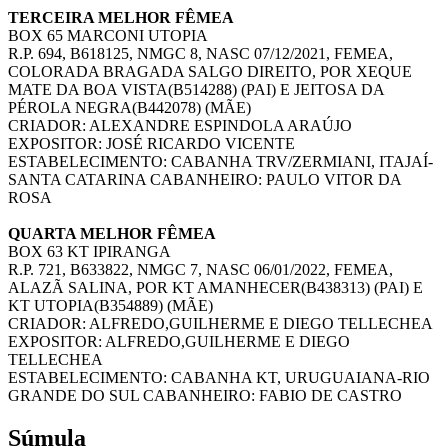
TERCEIRA MELHOR FÊMEA
BOX 65 MARCONI UTOPIA
R.P. 694, B618125, NMGC 8, NASC 07/12/2021, FEMEA,
COLORADA BRAGADA SALGO DIREITO, POR XEQUE
MATE DA BOA VISTA(B514288) (PAI) E JEITOSA DA
PÉROLA NEGRA(B442078) (MÃE)
CRIADOR: ALEXANDRE ESPINDOLA ARAÚJO
EXPOSITOR: JOSÉ RICARDO VICENTE
ESTABELECIMENTO: CABANHA TRV/ZERMIANI, ITAJAÍ-
SANTA CATARINA CABANHEIRO: PAULO VITOR DA
ROSA
QUARTA MELHOR FÊMEA
BOX 63 KT IPIRANGA
R.P. 721, B633822, NMGC 7, NASC 06/01/2022, FEMEA,
ALAZÃ SALINA, POR KT AMANHECER(B438313) (PAI) E
KT UTOPIA(B354889) (MÃE)
CRIADOR: ALFREDO,GUILHERME E DIEGO TELLECHEA
EXPOSITOR: ALFREDO,GUILHERME E DIEGO
TELLECHEA
ESTABELECIMENTO: CABANHA KT, URUGUAIANA-RIO
GRANDE DO SUL CABANHEIRO: FABIO DE CASTRO
Súmula