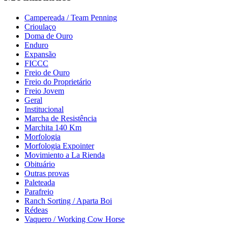
Campereada / Team Penning
Crioulaço
Doma de Ouro
Enduro
Expansão
FICCC
Freio de Ouro
Freio do Proprietário
Freio Jovem
Geral
Institucional
Marcha de Resistência
Marchita 140 Km
Morfologia
Morfologia Expointer
Movimiento a La Rienda
Obituário
Outras provas
Paleteada
Parafreio
Ranch Sorting / Aparta Boi
Rédeas
Vaquero / Working Cow Horse