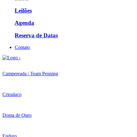
Leilões
Agenda
Reserva de Datas
Contato
Campereada / Team Penning
Crioulaço
Doma de Ouro
Enduro