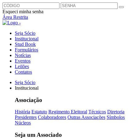
Esqueci minha senha
Área Restrita
Seja Sócio
Institucional
Stud Book
Formulários
Notícias
Eventos
Leilões
Contatos
Seja Sócio
Institucional
Associação
História
Estatuto
Regimento Eleitoral
Técnicos
Diretoria
Presidentes
Colaboradores
Outras Associações
Símbolos
Núcleos
Seja um Associado