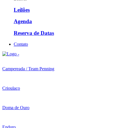
Leilões
Agenda
Reserva de Datas
Contato
Campereada / Team Penning
Crioulaço
Doma de Ouro
Enduro