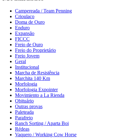
Campereada / Team Penning
Crioulaço
Doma de Ouro
Enduro
Expansão
FICCC
Freio de Ouro
Freio do Proprietário
Freio Jovem
Geral
Institucional
Marcha de Resistência
Marchita 140 Km
Morfologia
Morfologia Expointer
Movimiento a La Rienda
Obituário
Outras provas
Paleteada
Parafreio
Ranch Sorting / Aparta Boi
Rédeas
Vaquero / Working Cow Horse