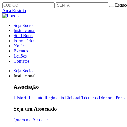
Esquec
Área Restrita
Seja Sócio
Institucional
Stud Book
Formulários
Notícias
Eventos
Leilões
Contatos
Seja Sócio
Institucional
Associação
História
Estatuto
Regimento Eleitoral
Técnicos
Diretoria
Presid
Seja um Associado
Quero me Associar