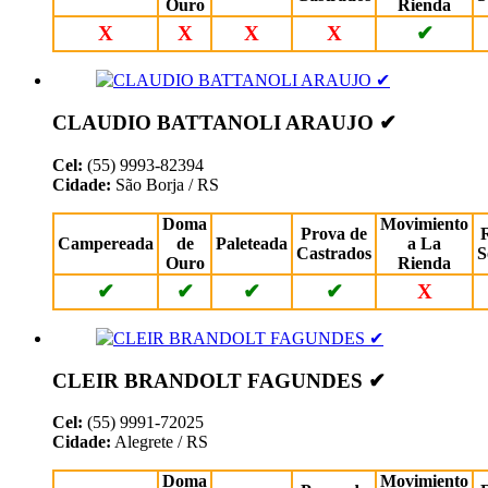
Ouro
Rienda
X
X
X
X
✔
CLAUDIO BATTANOLI ARAUJO ✔
Cel:
(55) 9993-82394
Cidade:
São Borja / RS
Doma
Movimiento
Prova de
Campereada
de
Paleteada
a La
Castrados
S
Ouro
Rienda
✔
✔
✔
✔
X
CLEIR BRANDOLT FAGUNDES ✔
Cel:
(55) 9991-72025
Cidade:
Alegrete / RS
Doma
Movimiento