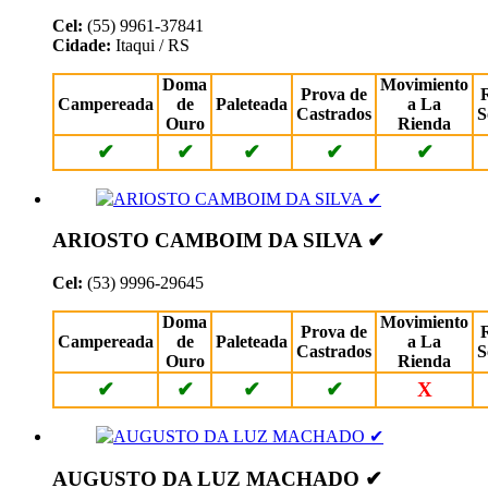
Cel:
(55) 9961-37841
Cidade:
Itaqui / RS
Doma
Movimiento
Prova de
Campereada
de
Paleteada
a La
Castrados
S
Ouro
Rienda
✔
✔
✔
✔
✔
ARIOSTO CAMBOIM DA SILVA ✔
Cel:
(53) 9996-29645
Doma
Movimiento
Prova de
Campereada
de
Paleteada
a La
Castrados
S
Ouro
Rienda
✔
✔
✔
✔
X
AUGUSTO DA LUZ MACHADO ✔