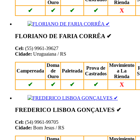
Ouro
Rienda
✔
✔
✔
✔
X
FLORIANO DE FARIA CORRÊA ✔
Cel:
(55) 9961-39627
Cidade:
Uruguaiana / RS
Doma
Movimiento
Prova de
Campereada
de
Paleteada
a La
Castrados
S
Ouro
Rienda
✔
✔
✔
✔
X
FREDERICO LISBOA GONÇALVES ✔
Cel:
(54) 9961-99705
Cidade:
Bom Jesus / RS
Doma
Movimiento