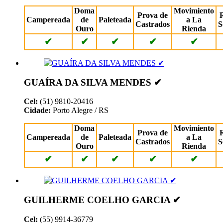
Doma
Movimiento
Prova de
Campereada
de
Paleteada
a La
Castrados
S
Ouro
Rienda
✔
✔
✔
✔
✔
GUAÍRA DA SILVA MENDES ✔
Cel:
(51) 9810-20416
Cidade:
Porto Alegre / RS
Doma
Movimiento
Prova de
Campereada
de
Paleteada
a La
Castrados
S
Ouro
Rienda
✔
✔
✔
✔
✔
GUILHERME COELHO GARCIA ✔
Cel:
(55) 9914-36779