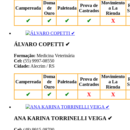
Doma
Movimiento
Prova de
Campereada
de
Paleteada
a La
Castrados
S
Ouro
Rienda
✔
✔
✔
✔
X
ÁLVARO COPETTI ✔
Formação:
Medicina Veterinária
Cel:
(55) 9997-08550
Cidade:
Alecrim / RS
Doma
Movimiento
Prova de
Campereada
de
Paleteada
a La
Castrados
S
Ouro
Rienda
✔
✔
✔
X
X
ANA KARINA TORRINELLI VEIGA ✔
Cel:
(48) 9915-08700