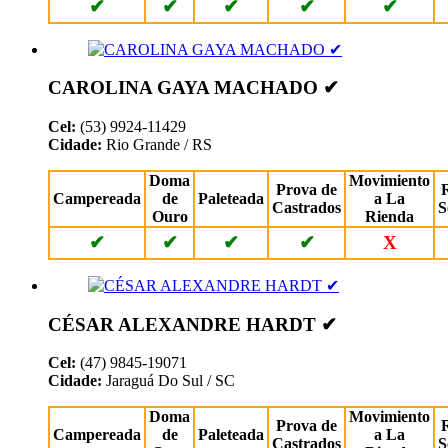
✔
✔
✔
✔
✔
CAROLINA GAYA MACHADO ✔
Cel:
(53) 9924-11429
Cidade:
Rio Grande / RS
Doma
Movimiento
Prova de
Campereada
de
Paleteada
a La
Castrados
S
Ouro
Rienda
✔
✔
✔
✔
X
CÉSAR ALEXANDRE HARDT ✔
Cel:
(47) 9845-19071
Cidade:
Jaraguá Do Sul / SC
Doma
Movimiento
Prova de
Campereada
de
Paleteada
a La
Castrados
S