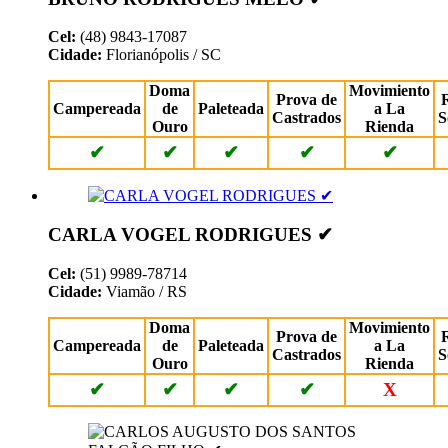
Cel:
(48) 9843-17087
Cidade:
Florianópolis / SC
Doma
Movimiento
Prova de
Campereada
de
Paleteada
a La
Castrados
S
Ouro
Rienda
✔
✔
✔
✔
✔
CARLA VOGEL RODRIGUES ✔
Cel:
(51) 9989-78714
Cidade:
Viamão / RS
Doma
Movimiento
Prova de
Campereada
de
Paleteada
a La
Castrados
S
Ouro
Rienda
✔
✔
✔
✔
X