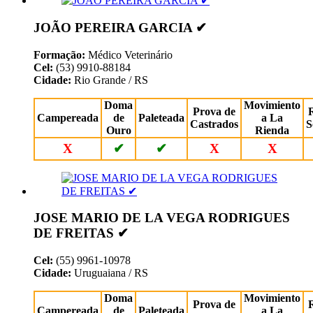
JOÃO PEREIRA GARCIA ✔
Formação:
Médico Veterinário
Cel:
(53) 9910-88184
Cidade:
Rio Grande / RS
Doma
Movimiento
Prova de
Campereada
de
Paleteada
a La
Castrados
S
Ouro
Rienda
X
✔
✔
X
X
JOSE MARIO DE LA VEGA RODRIGUES
DE FREITAS ✔
Cel:
(55) 9961-10978
Cidade:
Uruguaiana / RS
Doma
Movimiento
Prova de
Campereada
de
Paleteada
a La