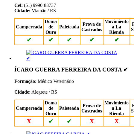
Cel:
(51) 9990-88737
Cidade:
Viamão / RS
Doma
Movimiento
Prova de
Campereada
de
Paleteada
a La
Castrados
S
Ouro
Rienda
✔
✔
✔
✔
✔
ÍCARO GUERRA FERREIRA DA COSTA ✔
Formação:
Médico Veterinário
Cidade:
Alegrete / RS
Doma
Movimiento
Prova de
Campereada
de
Paleteada
a La
Castrados
S
Ouro
Rienda
X
✔
✔
X
X