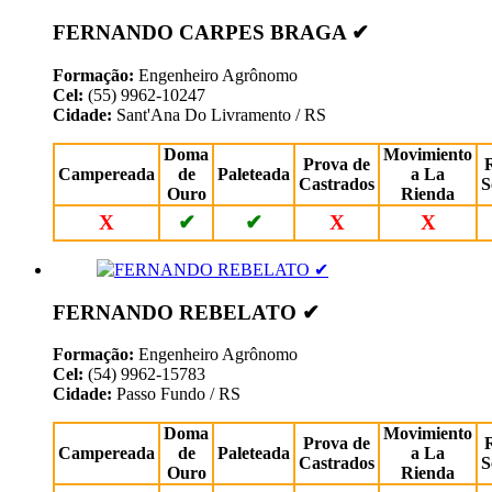
FERNANDO CARPES BRAGA ✔
Formação:
Engenheiro Agrônomo
Cel:
(55) 9962-10247
Cidade:
Sant'Ana Do Livramento / RS
Doma
Movimiento
Prova de
Campereada
de
Paleteada
a La
Castrados
S
Ouro
Rienda
X
✔
✔
X
X
FERNANDO REBELATO ✔
Formação:
Engenheiro Agrônomo
Cel:
(54) 9962-15783
Cidade:
Passo Fundo / RS
Doma
Movimiento
Prova de
Campereada
de
Paleteada
a La
Castrados
S
Ouro
Rienda