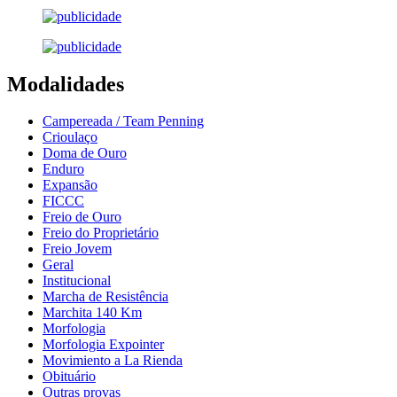
Modalidades
Campereada / Team Penning
Crioulaço
Doma de Ouro
Enduro
Expansão
FICCC
Freio de Ouro
Freio do Proprietário
Freio Jovem
Geral
Institucional
Marcha de Resistência
Marchita 140 Km
Morfologia
Morfologia Expointer
Movimiento a La Rienda
Obituário
Outras provas