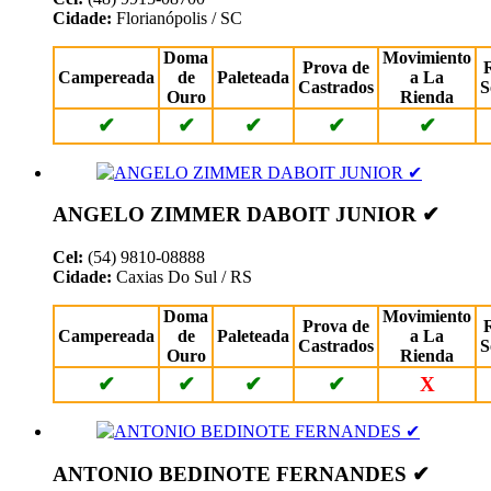
Cidade:
Florianópolis / SC
Doma
Movimiento
Prova de
Campereada
de
Paleteada
a La
Castrados
S
Ouro
Rienda
✔
✔
✔
✔
✔
ANGELO ZIMMER DABOIT JUNIOR ✔
Cel:
(54) 9810-08888
Cidade:
Caxias Do Sul / RS
Doma
Movimiento
Prova de
Campereada
de
Paleteada
a La
Castrados
S
Ouro
Rienda
✔
✔
✔
✔
X
ANTONIO BEDINOTE FERNANDES ✔