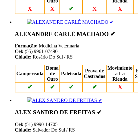
Ouro
Rienda
X
X
✔
X
X
ALEXANDRE CARLÉ MACHADO ✔
Formação:
Medicina Veterinária
Cel:
(55) 9961-07490
Cidade:
Rosário Do Sul / RS
Doma
Movimiento
Prova de
Campereada
de
Paleteada
a La
Castrados
S
Ouro
Rienda
✔
✔
✔
✔
X
ALEX SANDRO DE FREITAS ✔
Cel:
(51) 9990-14705
Cidade:
Salvador Do Sul / RS