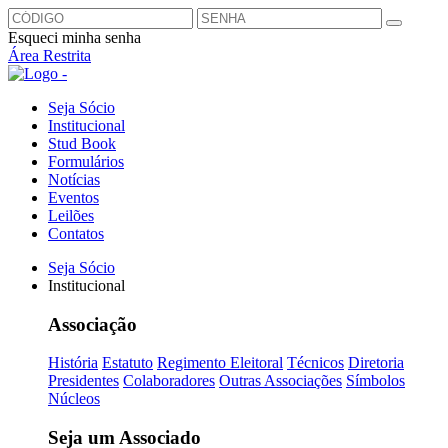
Esqueci minha senha
Área Restrita
Seja Sócio
Institucional
Stud Book
Formulários
Notícias
Eventos
Leilões
Contatos
Seja Sócio
Institucional
Associação
História
Estatuto
Regimento Eleitoral
Técnicos
Diretoria
Presidentes
Colaboradores
Outras Associações
Símbolos
Núcleos
Seja um Associado