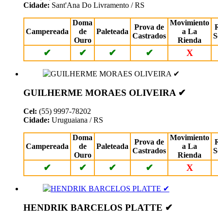
Cidade:
Sant'Ana Do Livramento / RS
Doma
Movimiento
Prova de
Campereada
de
Paleteada
a La
Castrados
S
Ouro
Rienda
✔
✔
✔
✔
X
GUILHERME MORAES OLIVEIRA ✔
Cel:
(55) 9997-78202
Cidade:
Uruguaiana / RS
Doma
Movimiento
Prova de
Campereada
de
Paleteada
a La
Castrados
S
Ouro
Rienda
✔
✔
✔
✔
X
HENDRIK BARCELOS PLATTE ✔