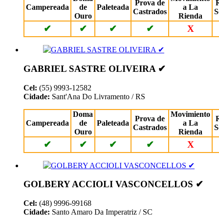
Prova de
Campereada
de
Paleteada
a La
Castrados
S
Ouro
Rienda
✔
✔
✔
✔
X
GABRIEL SASTRE OLIVEIRA ✔
Cel:
(55) 9993-12582
Cidade:
Sant'Ana Do Livramento / RS
Doma
Movimiento
Prova de
Campereada
de
Paleteada
a La
Castrados
S
Ouro
Rienda
✔
✔
✔
✔
X
GOLBERY ACCIOLI VASCONCELLOS ✔
Cel:
(48) 9996-99168
Cidade:
Santo Amaro Da Imperatriz / SC