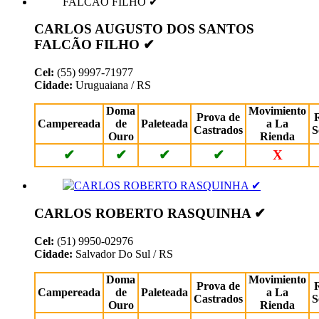
CARLOS AUGUSTO DOS SANTOS
FALCÃO FILHO ✔
Cel:
(55) 9997-71977
Cidade:
Uruguaiana / RS
Doma
Movimiento
Prova de
Campereada
de
Paleteada
a La
Castrados
S
Ouro
Rienda
✔
✔
✔
✔
X
CARLOS ROBERTO RASQUINHA ✔
Cel:
(51) 9950-02976
Cidade:
Salvador Do Sul / RS
Doma
Movimiento
Prova de
Campereada
de
Paleteada
a La
Castrados
S
Ouro
Rienda