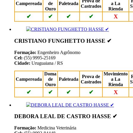
Prova de
Campereada
de
Paleteada
a La
Castrados
S
Ouro
Rienda
✔
✔
✔
✔
X
CRISTIANO FUNGHETTO HASSE ✔
Formação:
Engenheiro Agrônomo
Cel:
(55) 9995-25169
Cidade:
Uruguaiana / RS
Doma
Movimiento
Prova de
Campereada
de
Paleteada
a La
Castrados
S
Ouro
Rienda
✔
✔
✔
✔
X
DEBORA LEAL DE CASTRO HASSE ✔
Formação:
Medicina Veterinária