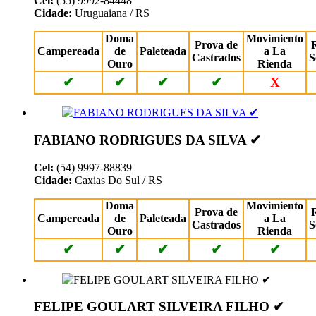
Cel:
(55) 9992-84448
Cidade:
Uruguaiana / RS
Doma
Movimiento
Prova de
Campereada
de
Paleteada
a La
Castrados
S
Ouro
Rienda
✔
✔
✔
✔
X
FABIANO RODRIGUES DA SILVA ✔
Cel:
(54) 9997-88839
Cidade:
Caxias Do Sul / RS
Doma
Movimiento
Prova de
Campereada
de
Paleteada
a La
Castrados
S
Ouro
Rienda
✔
✔
✔
✔
✔
FELIPE GOULART SILVEIRA FILHO ✔