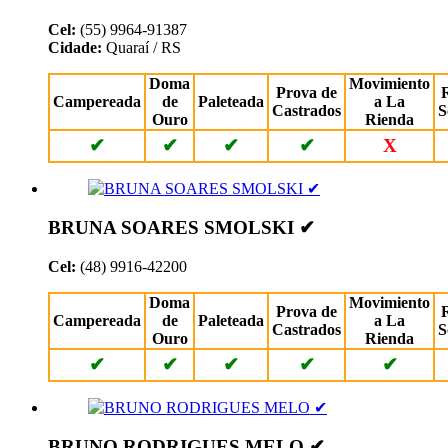
Cel:
(55) 9964-91387
Cidade:
Quaraí / RS
Doma
Movimiento
Prova de
Campereada
de
Paleteada
a La
Castrados
S
Ouro
Rienda
✔
✔
✔
✔
X
BRUNA SOARES SMOLSKI ✔
Cel:
(48) 9916-42200
Doma
Movimiento
Prova de
Campereada
de
Paleteada
a La
Castrados
S
Ouro
Rienda
✔
✔
✔
✔
✔
BRUNO RODRIGUES MELO ✔