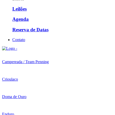
Leilões
Agenda
Reserva de Datas
Contato
Campereada / Team Penning
Crioulaço
Doma de Ouro
Enduro