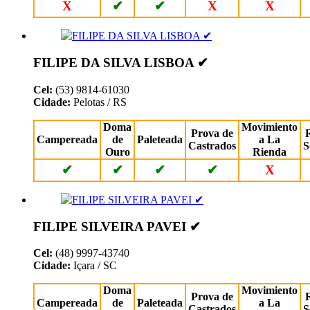
X
✔
✔
X
X
FILIPE DA SILVA LISBOA ✔
Cel:
(53) 9814-61030
Cidade:
Pelotas / RS
Doma
Movimiento
Prova de
Campereada
de
Paleteada
a La
Castrados
S
Ouro
Rienda
✔
✔
✔
✔
X
FILIPE SILVEIRA PAVEI ✔
Cel:
(48) 9997-43740
Cidade:
Içara / SC
Doma
Movimiento
Prova de
Campereada
de
Paleteada
a La
Castrados
S