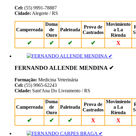
Cel:
(55) 9991-78887
Cidade:
Alegrete / RS
Doma
Movimiento
Prova de
Campereada
de
Paleteada
a La
Castrados
S
Ouro
Rienda
✔
✔
✔
✔
X
FERNANDO ALLENDE MENDINA ✔
Formação:
Medicina Veterinária
Cel:
(55) 9965-62243
Cidade:
Sant'Ana Do Livramento / RS
Doma
Movimiento
Prova de
Campereada
de
Paleteada
a La
Castrados
S
Ouro
Rienda
✔
✔
✔
X
X