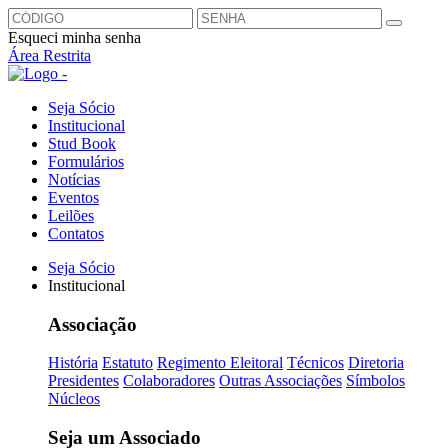
Esqueci minha senha
Área Restrita
Seja Sócio
Institucional
Stud Book
Formulários
Notícias
Eventos
Leilões
Contatos
Seja Sócio
Institucional
Associação
História
Estatuto
Regimento Eleitoral
Técnicos
Diretoria
Presidentes
Colaboradores
Outras Associações
Símbolos
Núcleos
Seja um Associado