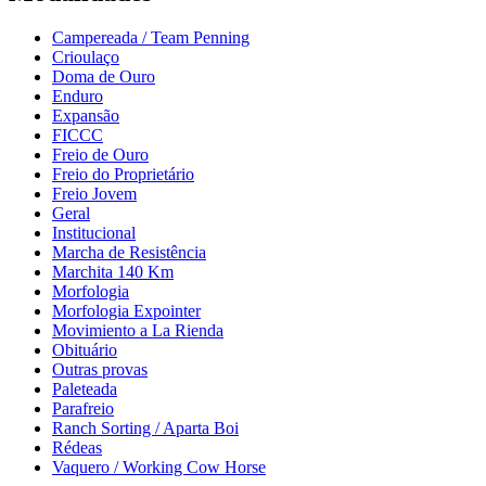
Campereada / Team Penning
Crioulaço
Doma de Ouro
Enduro
Expansão
FICCC
Freio de Ouro
Freio do Proprietário
Freio Jovem
Geral
Institucional
Marcha de Resistência
Marchita 140 Km
Morfologia
Morfologia Expointer
Movimiento a La Rienda
Obituário
Outras provas
Paleteada
Parafreio
Ranch Sorting / Aparta Boi
Rédeas
Vaquero / Working Cow Horse