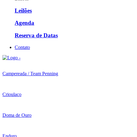
Leilões
Agenda
Reserva de Datas
Contato
Campereada / Team Penning
Crioulaço
Doma de Ouro
Enduro