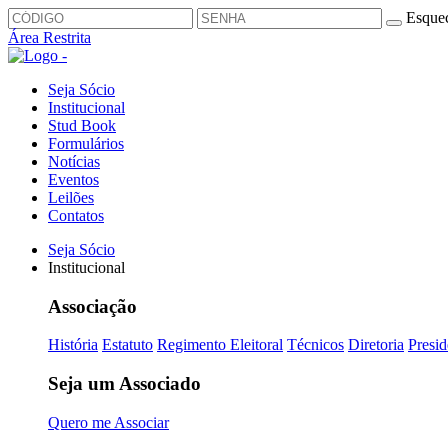
Esquec
Área Restrita
Seja Sócio
Institucional
Stud Book
Formulários
Notícias
Eventos
Leilões
Contatos
Seja Sócio
Institucional
Associação
História
Estatuto
Regimento Eleitoral
Técnicos
Diretoria
Presid
Seja um Associado
Quero me Associar