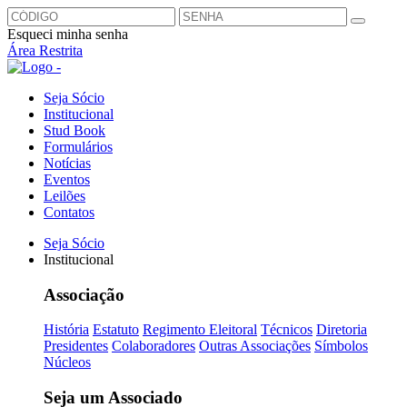
Esqueci minha senha
Área Restrita
Seja Sócio
Institucional
Stud Book
Formulários
Notícias
Eventos
Leilões
Contatos
Seja Sócio
Institucional
Associação
História
Estatuto
Regimento Eleitoral
Técnicos
Diretoria
Presidentes
Colaboradores
Outras Associações
Símbolos
Núcleos
Seja um Associado