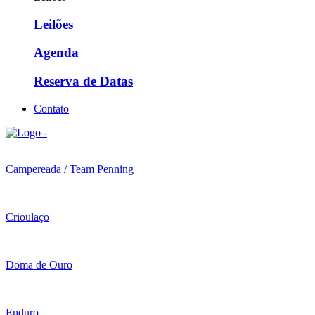
Leilões
Agenda
Reserva de Datas
Contato
Campereada / Team Penning
Crioulaço
Doma de Ouro
Enduro