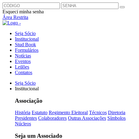
Esqueci minha senha
Área Restrita
Seja Sócio
Institucional
Stud Book
Formulários
Notícias
Eventos
Leilões
Contatos
Seja Sócio
Institucional
Associação
História
Estatuto
Regimento Eleitoral
Técnicos
Diretoria
Presidentes
Colaboradores
Outras Associações
Símbolos
Núcleos
Seja um Associado