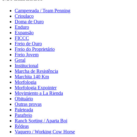
Campereada / Team Penning
Crioulaço
Doma de Ouro
Enduro
Expansão
FICCC
Freio de Ouro
Freio do Proprietário
Freio Jovem
Geral
Institucional
Marcha de Resistência
Marchita 140 Km
Morfologia
Morfologia Expointer
Movimiento a La Rienda
Obituário
Outras provas
Paleteada
Parafreio
Ranch Sorting / Aparta Boi
Rédeas
Vaquero / Working Cow Horse