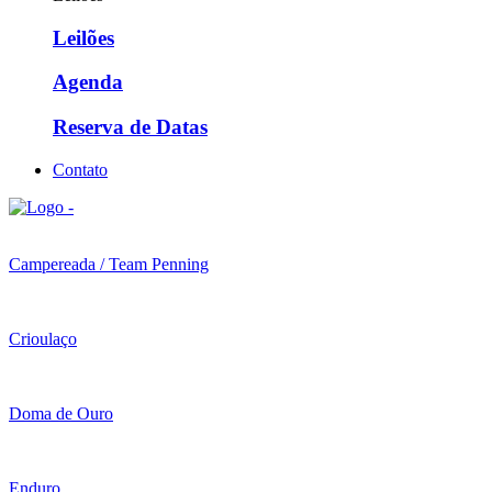
Leilões
Agenda
Reserva de Datas
Contato
Campereada / Team Penning
Crioulaço
Doma de Ouro
Enduro