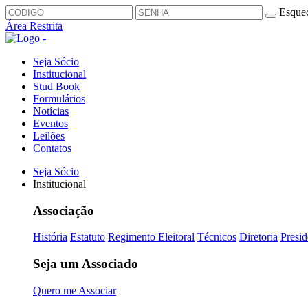
Esquec
Área Restrita
Seja Sócio
Institucional
Stud Book
Formulários
Notícias
Eventos
Leilões
Contatos
Seja Sócio
Institucional
Associação
História
Estatuto
Regimento Eleitoral
Técnicos
Diretoria
Presid
Seja um Associado
Quero me Associar