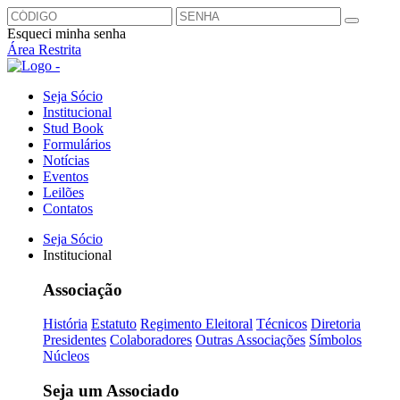
Esqueci minha senha
Área Restrita
Seja Sócio
Institucional
Stud Book
Formulários
Notícias
Eventos
Leilões
Contatos
Seja Sócio
Institucional
Associação
História
Estatuto
Regimento Eleitoral
Técnicos
Diretoria
Presidentes
Colaboradores
Outras Associações
Símbolos
Núcleos
Seja um Associado