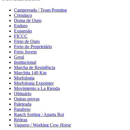
Campereada / Team Penning
Crioulaço
Doma de Ouro
Enduro
Expansão
FICCC
Freio de Ouro
Freio do Proprietário
Freio Jovem
Geral
Institucional
Marcha de Resistência
Marchita 140 Km
Morfologia
Morfologia Expointer
Movimiento a La Rienda
Obituário
Outras provas
Paleteada
Parafreio
Ranch Sorting / Aparta Boi
Rédeas
Vaquero / Working Cow Horse