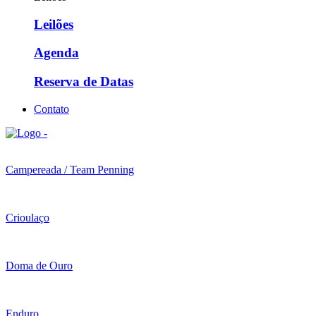
Leilões
Agenda
Reserva de Datas
Contato
Campereada / Team Penning
Crioulaço
Doma de Ouro
Enduro