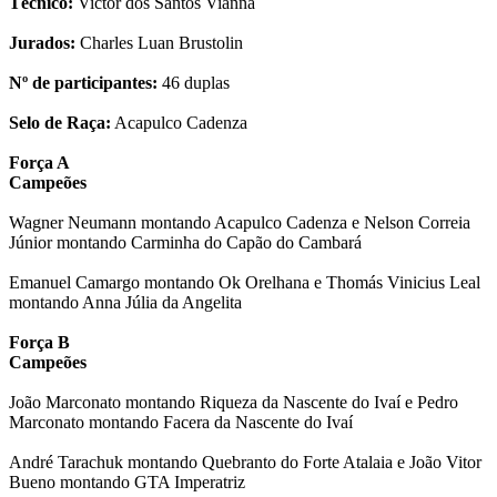
Técnico:
Victor dos Santos Vianna
Jurados:
Charles Luan Brustolin
Nº de participantes:
46 duplas
Selo de Raça:
Acapulco Cadenza
Força A
Campeões
Wagner Neumann montando Acapulco Cadenza e Nelson Correia
Júnior montando Carminha do Capão do Cambará
Emanuel Camargo montando Ok Orelhana e Thomás Vinicius Leal
montando Anna Júlia da Angelita
Força B
Campeões
João Marconato montando Riqueza da Nascente do Ivaí e Pedro
Marconato montando Facera da Nascente do Ivaí
André Tarachuk montando Quebranto do Forte Atalaia e João Vitor
Bueno montando GTA Imperatriz