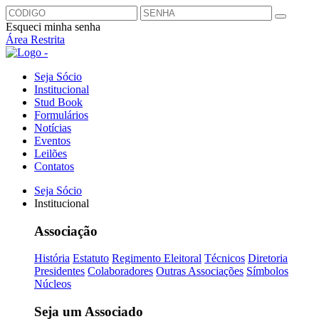
Esqueci minha senha
Área Restrita
Seja Sócio
Institucional
Stud Book
Formulários
Notícias
Eventos
Leilões
Contatos
Seja Sócio
Institucional
Associação
História
Estatuto
Regimento Eleitoral
Técnicos
Diretoria
Presidentes
Colaboradores
Outras Associações
Símbolos
Núcleos
Seja um Associado