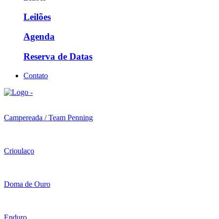
Leilões
Agenda
Reserva de Datas
Contato
Campereada / Team Penning
Crioulaço
Doma de Ouro
Enduro