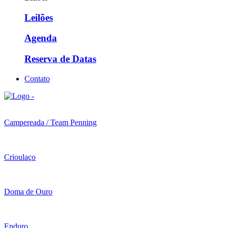
Leilões
Agenda
Reserva de Datas
Contato
Campereada / Team Penning
Crioulaço
Doma de Ouro
Enduro