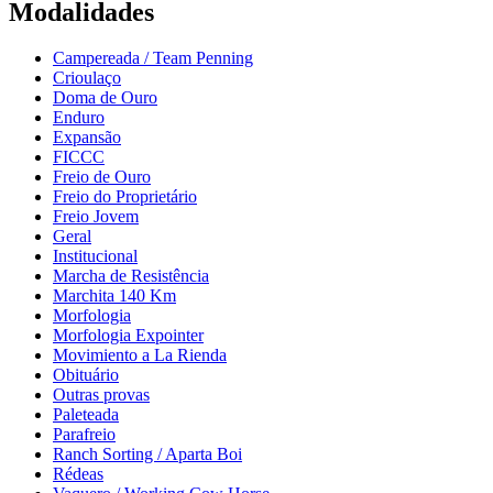
Modalidades
Campereada / Team Penning
Crioulaço
Doma de Ouro
Enduro
Expansão
FICCC
Freio de Ouro
Freio do Proprietário
Freio Jovem
Geral
Institucional
Marcha de Resistência
Marchita 140 Km
Morfologia
Morfologia Expointer
Movimiento a La Rienda
Obituário
Outras provas
Paleteada
Parafreio
Ranch Sorting / Aparta Boi
Rédeas