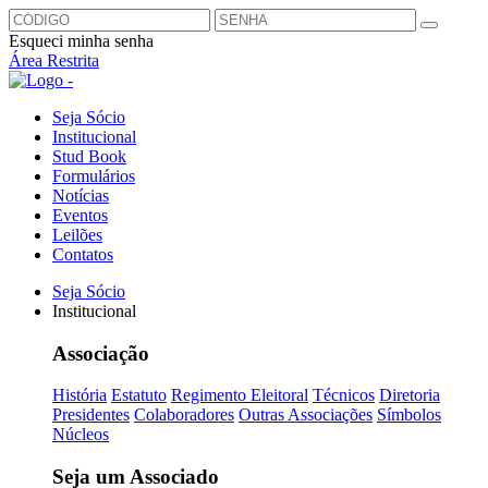
Esqueci minha senha
Área Restrita
Seja Sócio
Institucional
Stud Book
Formulários
Notícias
Eventos
Leilões
Contatos
Seja Sócio
Institucional
Associação
História
Estatuto
Regimento Eleitoral
Técnicos
Diretoria
Presidentes
Colaboradores
Outras Associações
Símbolos
Núcleos
Seja um Associado