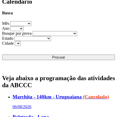
Calendário
Busca
Mês
Ano
Busque por prova
Estado
Cidade
Veja abaixo a programação das atividades
da ABCCC
Marchita - 140km - Uruguaiana
(Cancelado)
06/08/2026
Paleteada - Lapa