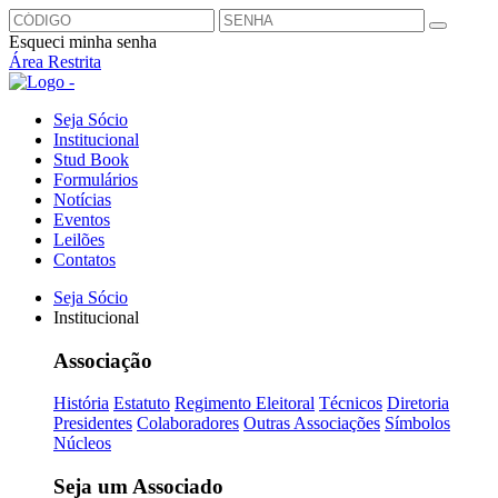
Esqueci minha senha
Área Restrita
Seja Sócio
Institucional
Stud Book
Formulários
Notícias
Eventos
Leilões
Contatos
Seja Sócio
Institucional
Associação
História
Estatuto
Regimento Eleitoral
Técnicos
Diretoria
Presidentes
Colaboradores
Outras Associações
Símbolos
Núcleos
Seja um Associado