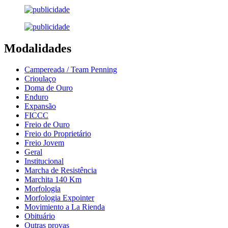
Modalidades
Campereada / Team Penning
Crioulaço
Doma de Ouro
Enduro
Expansão
FICCC
Freio de Ouro
Freio do Proprietário
Freio Jovem
Geral
Institucional
Marcha de Resistência
Marchita 140 Km
Morfologia
Morfologia Expointer
Movimiento a La Rienda
Obituário
Outras provas