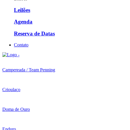
Leilões
Agenda
Reserva de Datas
Contato
Campereada / Team Penning
Crioulaço
Doma de Ouro
Enduro