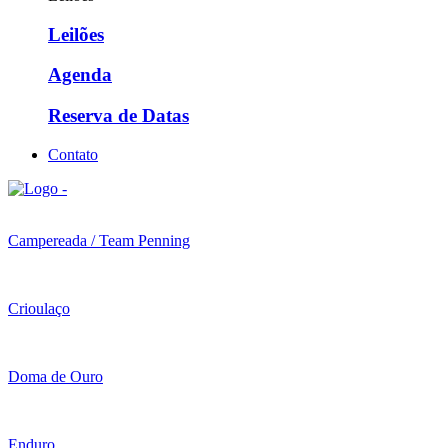
Leilões
Agenda
Reserva de Datas
Contato
Campereada / Team Penning
Crioulaço
Doma de Ouro
Enduro