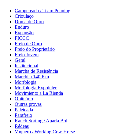
Campereada / Team Penning
Crioulaço
Doma de Ouro
Enduro
Expansão
FICCC
Freio de Ouro
Freio do Proprietário
Freio Jovem
Geral
Institucional
Marcha de Resistência
Marchita 140 Km
Morfologia
Morfologia Expointer
Movimiento a La Rienda
Obituário
Outras provas
Paleteada
Parafreio
Ranch Sorting / Aparta Boi
Rédeas
Vaquero / Working Cow Horse