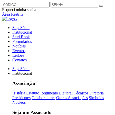
Esqueci minha senha
Área Restrita
Seja Sócio
Institucional
Stud Book
Formulários
Notícias
Eventos
Leilões
Contatos
Seja Sócio
Institucional
Associação
História
Estatuto
Regimento Eleitoral
Técnicos
Diretoria
Presidentes
Colaboradores
Outras Associações
Símbolos
Núcleos
Seja um Associado