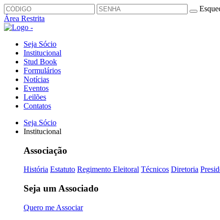
Esquec
Área Restrita
Seja Sócio
Institucional
Stud Book
Formulários
Notícias
Eventos
Leilões
Contatos
Seja Sócio
Institucional
Associação
História
Estatuto
Regimento Eleitoral
Técnicos
Diretoria
Presid
Seja um Associado
Quero me Associar