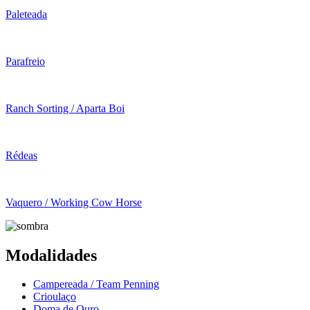
Paleteada
Parafreio
Ranch Sorting / Aparta Boi
Rédeas
Vaquero / Working Cow Horse
Modalidades
Campereada / Team Penning
Crioulaço
Doma de Ouro