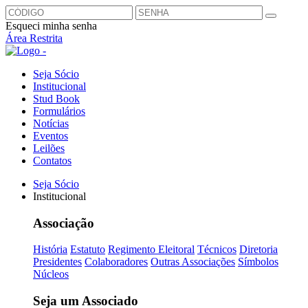
Esqueci minha senha
Área Restrita
Seja Sócio
Institucional
Stud Book
Formulários
Notícias
Eventos
Leilões
Contatos
Seja Sócio
Institucional
Associação
História
Estatuto
Regimento Eleitoral
Técnicos
Diretoria
Presidentes
Colaboradores
Outras Associações
Símbolos
Núcleos
Seja um Associado