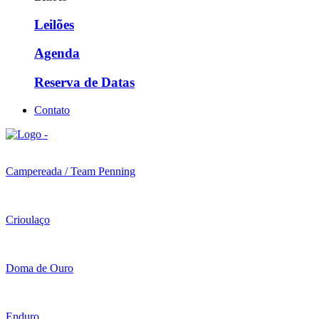
Leilões
Agenda
Reserva de Datas
Contato
Campereada / Team Penning
Crioulaço
Doma de Ouro
Enduro