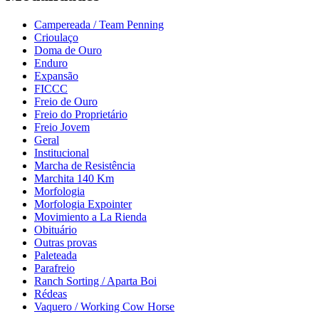
Campereada / Team Penning
Crioulaço
Doma de Ouro
Enduro
Expansão
FICCC
Freio de Ouro
Freio do Proprietário
Freio Jovem
Geral
Institucional
Marcha de Resistência
Marchita 140 Km
Morfologia
Morfologia Expointer
Movimiento a La Rienda
Obituário
Outras provas
Paleteada
Parafreio
Ranch Sorting / Aparta Boi
Rédeas
Vaquero / Working Cow Horse