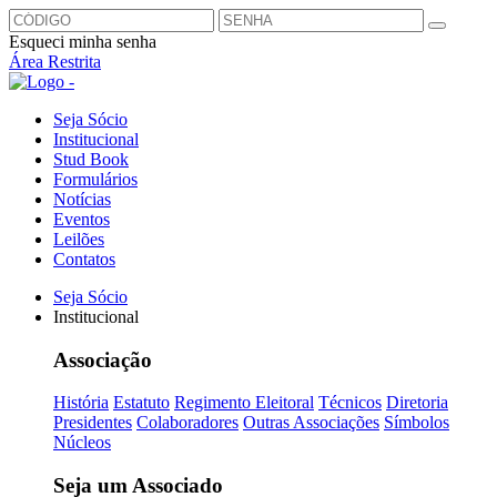
Esqueci minha senha
Área Restrita
Seja Sócio
Institucional
Stud Book
Formulários
Notícias
Eventos
Leilões
Contatos
Seja Sócio
Institucional
Associação
História
Estatuto
Regimento Eleitoral
Técnicos
Diretoria
Presidentes
Colaboradores
Outras Associações
Símbolos
Núcleos
Seja um Associado