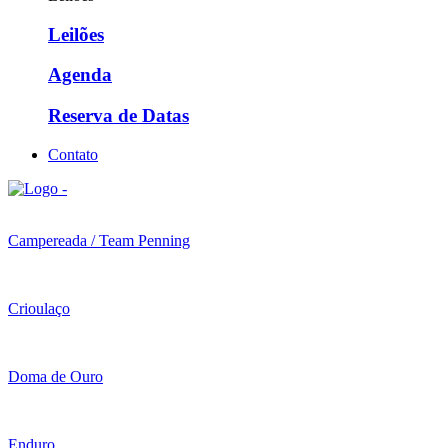
Leilões
Agenda
Reserva de Datas
Contato
Campereada / Team Penning
Crioulaço
Doma de Ouro
Enduro