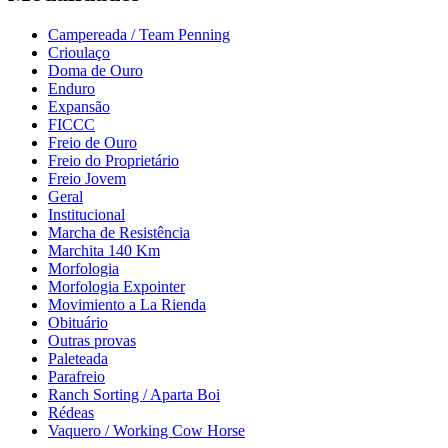
Campereada / Team Penning
Crioulaço
Doma de Ouro
Enduro
Expansão
FICCC
Freio de Ouro
Freio do Proprietário
Freio Jovem
Geral
Institucional
Marcha de Resistência
Marchita 140 Km
Morfologia
Morfologia Expointer
Movimiento a La Rienda
Obituário
Outras provas
Paleteada
Parafreio
Ranch Sorting / Aparta Boi
Rédeas
Vaquero / Working Cow Horse