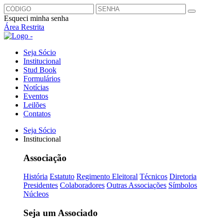
Esqueci minha senha
Área Restrita
Seja Sócio
Institucional
Stud Book
Formulários
Notícias
Eventos
Leilões
Contatos
Seja Sócio
Institucional
Associação
História
Estatuto
Regimento Eleitoral
Técnicos
Diretoria
Presidentes
Colaboradores
Outras Associações
Símbolos
Núcleos
Seja um Associado