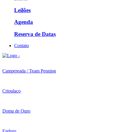
Leilões
Agenda
Reserva de Datas
Contato
Campereada / Team Penning
Crioulaço
Doma de Ouro
Enduro