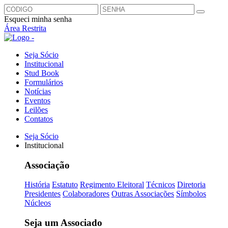
Esqueci minha senha
Área Restrita
Seja Sócio
Institucional
Stud Book
Formulários
Notícias
Eventos
Leilões
Contatos
Seja Sócio
Institucional
Associação
História
Estatuto
Regimento Eleitoral
Técnicos
Diretoria
Presidentes
Colaboradores
Outras Associações
Símbolos
Núcleos
Seja um Associado