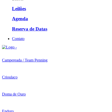
Leilões
Agenda
Reserva de Datas
Contato
Campereada / Team Penning
Crioulaço
Doma de Ouro
Enduro