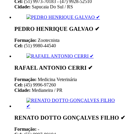
Cel:
(51) 9973-70183 - (47) 9928-52510
Cidade:
Sapucaia Do Sul / RS
PEDRO HENRIQUE GALVAO ✔
Formação:
Zootecnista
Cel:
(51) 9980-44540
RAFAEL ANTONIO CERRI ✔
Formação:
Medicina Veterinária
Cel:
(45) 9996-97260
Cidade:
Medianeira / PR
RENATO DOTTO GONÇALVES FILHO ✔
Formação:
-