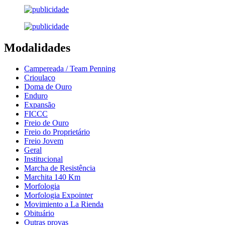
Modalidades
Campereada / Team Penning
Crioulaço
Doma de Ouro
Enduro
Expansão
FICCC
Freio de Ouro
Freio do Proprietário
Freio Jovem
Geral
Institucional
Marcha de Resistência
Marchita 140 Km
Morfologia
Morfologia Expointer
Movimiento a La Rienda
Obituário
Outras provas