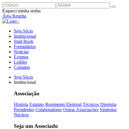
Esqueci minha senha
Área Restrita
Seja Sócio
Institucional
Stud Book
Formulários
Notícias
Eventos
Leilões
Contatos
Seja Sócio
Institucional
Associação
História
Estatuto
Regimento Eleitoral
Técnicos
Diretoria
Presidentes
Colaboradores
Outras Associações
Símbolos
Núcleos
Seja um Associado