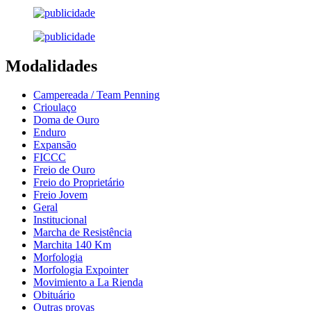
Modalidades
Campereada / Team Penning
Crioulaço
Doma de Ouro
Enduro
Expansão
FICCC
Freio de Ouro
Freio do Proprietário
Freio Jovem
Geral
Institucional
Marcha de Resistência
Marchita 140 Km
Morfologia
Morfologia Expointer
Movimiento a La Rienda
Obituário
Outras provas