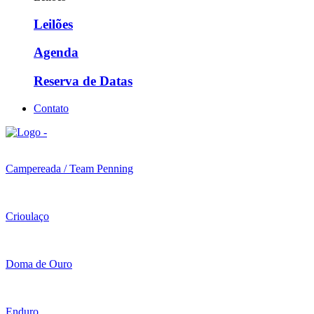
Leilões
Agenda
Reserva de Datas
Contato
Campereada / Team Penning
Crioulaço
Doma de Ouro
Enduro