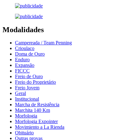
Modalidades
Campereada / Team Penning
Crioulaço
Doma de Ouro
Enduro
Expansão
FICCC
Freio de Ouro
Freio do Proprietário
Freio Jovem
Geral
Institucional
Marcha de Resistência
Marchita 140 Km
Morfologia
Morfologia Expointer
Movimiento a La Rienda
Obituário
Outras provas