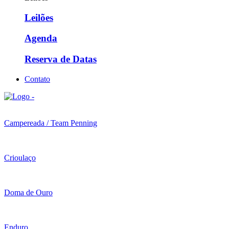
Leilões
Agenda
Reserva de Datas
Contato
Campereada / Team Penning
Crioulaço
Doma de Ouro
Enduro