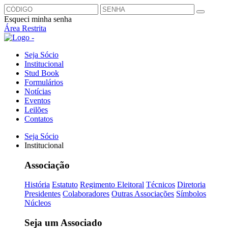
Esqueci minha senha
Área Restrita
Seja Sócio
Institucional
Stud Book
Formulários
Notícias
Eventos
Leilões
Contatos
Seja Sócio
Institucional
Associação
História
Estatuto
Regimento Eleitoral
Técnicos
Diretoria
Presidentes
Colaboradores
Outras Associações
Símbolos
Núcleos
Seja um Associado