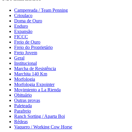
Campereada / Team Penning
Crioulaço
Doma de Ouro
Enduro
Expansão
FICCC
Freio de Ouro
Freio do Proprietário
Freio Jovem
Geral
Institucional
Marcha de Resistência
Marchita 140 Km
Morfologia
Morfologia Expointer
Movimiento a La Rienda
Obituário
Outras provas
Paleteada
Parafreio
Ranch Sorting / Aparta Boi
Rédeas
Vaquero / Working Cow Horse