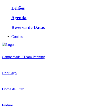
Leilões
Agenda
Reserva de Datas
Contato
Campereada / Team Penning
Crioulaço
Doma de Ouro
Enduro