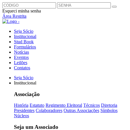
Esqueci minha senha
Área Restrita
Seja Sócio
Institucional
Stud Book
Formulários
Notícias
Eventos
Leilões
Contatos
Seja Sócio
Institucional
Associação
História
Estatuto
Regimento Eleitoral
Técnicos
Diretoria
Presidentes
Colaboradores
Outras Associações
Símbolos
Núcleos
Seja um Associado