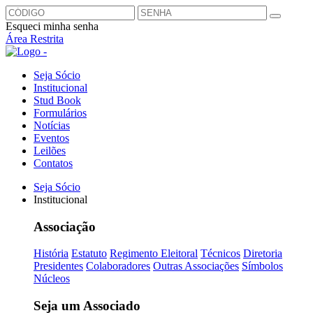
Esqueci minha senha
Área Restrita
Seja Sócio
Institucional
Stud Book
Formulários
Notícias
Eventos
Leilões
Contatos
Seja Sócio
Institucional
Associação
História
Estatuto
Regimento Eleitoral
Técnicos
Diretoria
Presidentes
Colaboradores
Outras Associações
Símbolos
Núcleos
Seja um Associado