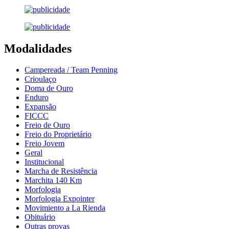
Modalidades
Campereada / Team Penning
Crioulaço
Doma de Ouro
Enduro
Expansão
FICCC
Freio de Ouro
Freio do Proprietário
Freio Jovem
Geral
Institucional
Marcha de Resistência
Marchita 140 Km
Morfologia
Morfologia Expointer
Movimiento a La Rienda
Obituário
Outras provas