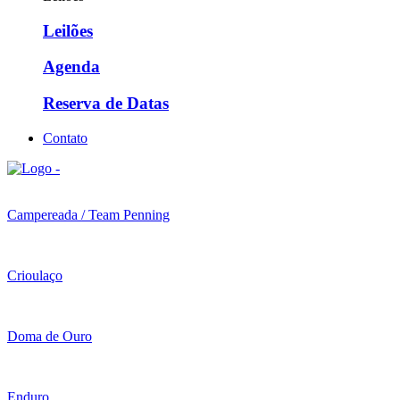
Leilões
Agenda
Reserva de Datas
Contato
Campereada / Team Penning
Crioulaço
Doma de Ouro
Enduro