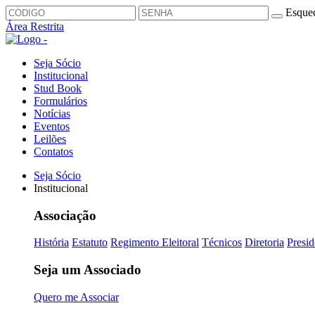
Esquec
Área Restrita
Seja Sócio
Institucional
Stud Book
Formulários
Notícias
Eventos
Leilões
Contatos
Seja Sócio
Institucional
Associação
História
Estatuto
Regimento Eleitoral
Técnicos
Diretoria
Presid
Seja um Associado
Quero me Associar