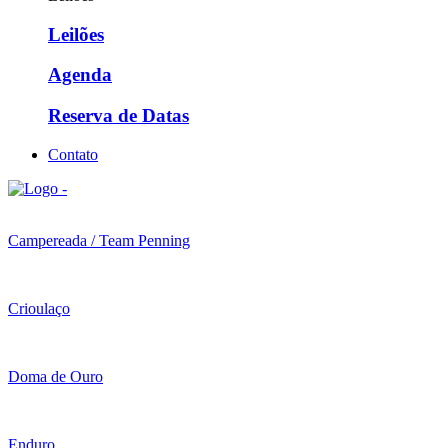
Leilões
Agenda
Reserva de Datas
Contato
Campereada / Team Penning
Crioulaço
Doma de Ouro
Enduro