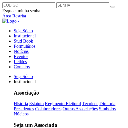
Esqueci minha senha
Área Restrita
Seja Sócio
Institucional
Stud Book
Formulários
Notícias
Eventos
Leilões
Contatos
Seja Sócio
Institucional
Associação
História
Estatuto
Regimento Eleitoral
Técnicos
Diretoria
Presidentes
Colaboradores
Outras Associações
Símbolos
Núcleos
Seja um Associado