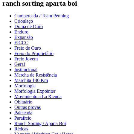
ranch sorting aparta boi
Campereada / Team Penning
Crioulaço
Doma de Ouro
Enduro
Expansão
FICCC
Freio de Ouro
Freio do Proprietário
Freio Jovem
Geral
Institucional
Marcha de Resistência
Marchita 140 Km
Morfologia
Morfologia Expointer
Movimiento a La Rienda
Obituário
Outras provas
Paleteada
Parafreio
Ranch Sorting / Aparta Boi
Rédeas