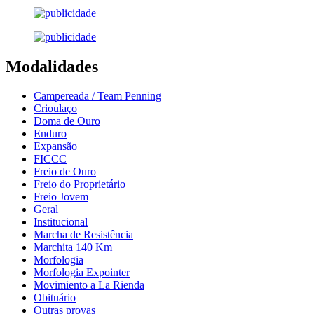
Modalidades
Campereada / Team Penning
Crioulaço
Doma de Ouro
Enduro
Expansão
FICCC
Freio de Ouro
Freio do Proprietário
Freio Jovem
Geral
Institucional
Marcha de Resistência
Marchita 140 Km
Morfologia
Morfologia Expointer
Movimiento a La Rienda
Obituário
Outras provas