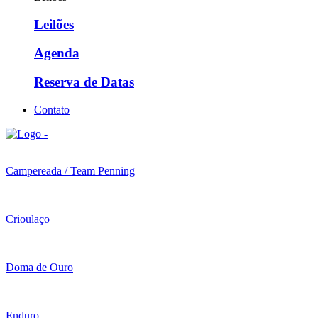
Leilões
Agenda
Reserva de Datas
Contato
Campereada / Team Penning
Crioulaço
Doma de Ouro
Enduro