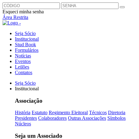
Esqueci minha senha
Área Restrita
Seja Sócio
Institucional
Stud Book
Formulários
Notícias
Eventos
Leilões
Contatos
Seja Sócio
Institucional
Associação
História
Estatuto
Regimento Eleitoral
Técnicos
Diretoria
Presidentes
Colaboradores
Outras Associações
Símbolos
Núcleos
Seja um Associado