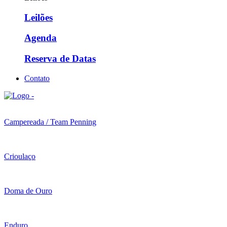
Leilões
Agenda
Reserva de Datas
Contato
Campereada / Team Penning
Crioulaço
Doma de Ouro
Enduro