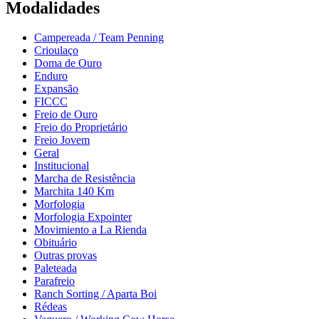
Modalidades
Campereada / Team Penning
Crioulaço
Doma de Ouro
Enduro
Expansão
FICCC
Freio de Ouro
Freio do Proprietário
Freio Jovem
Geral
Institucional
Marcha de Resistência
Marchita 140 Km
Morfologia
Morfologia Expointer
Movimiento a La Rienda
Obituário
Outras provas
Paleteada
Parafreio
Ranch Sorting / Aparta Boi
Rédeas