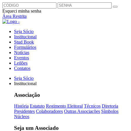
Esqueci minha senha
Área Restrita
Seja Sócio
Institucional
Stud Book
Formulários
Notícias
Eventos
Leilões
Contatos
Seja Sócio
Institucional
Associação
História
Estatuto
Regimento Eleitoral
Técnicos
Diretoria
Presidentes
Colaboradores
Outras Associações
Símbolos
Núcleos
Seja um Associado