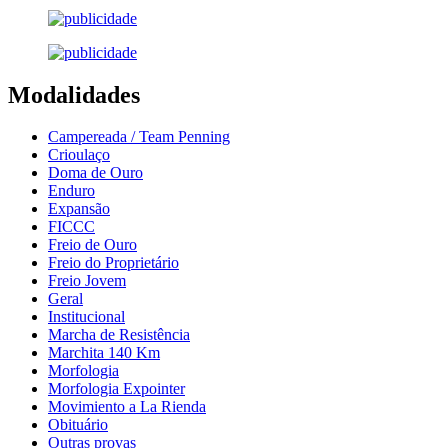
Modalidades
Campereada / Team Penning
Crioulaço
Doma de Ouro
Enduro
Expansão
FICCC
Freio de Ouro
Freio do Proprietário
Freio Jovem
Geral
Institucional
Marcha de Resistência
Marchita 140 Km
Morfologia
Morfologia Expointer
Movimiento a La Rienda
Obituário
Outras provas