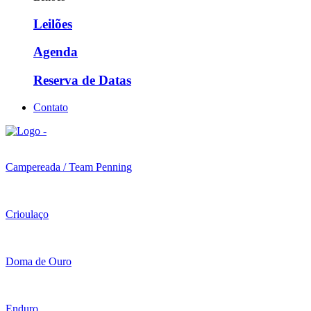
Leilões
Agenda
Reserva de Datas
Contato
Campereada / Team Penning
Crioulaço
Doma de Ouro
Enduro