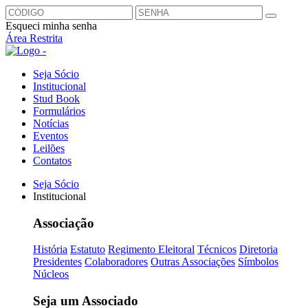
Esqueci minha senha
Área Restrita
Seja Sócio
Institucional
Stud Book
Formulários
Notícias
Eventos
Leilões
Contatos
Seja Sócio
Institucional
Associação
História
Estatuto
Regimento Eleitoral
Técnicos
Diretoria
Presidentes
Colaboradores
Outras Associações
Símbolos
Núcleos
Seja um Associado