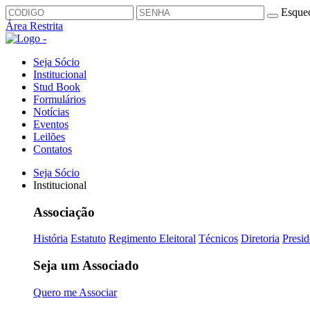
Esquec
Área Restrita
Seja Sócio
Institucional
Stud Book
Formulários
Notícias
Eventos
Leilões
Contatos
Seja Sócio
Institucional
Associação
História
Estatuto
Regimento Eleitoral
Técnicos
Diretoria
Presid
Seja um Associado
Quero me Associar