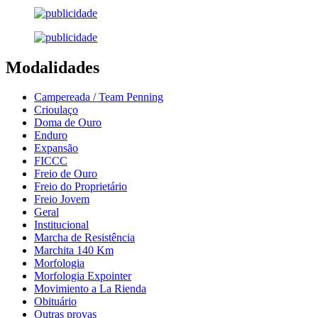
Modalidades
Campereada / Team Penning
Crioulaço
Doma de Ouro
Enduro
Expansão
FICCC
Freio de Ouro
Freio do Proprietário
Freio Jovem
Geral
Institucional
Marcha de Resistência
Marchita 140 Km
Morfologia
Morfologia Expointer
Movimiento a La Rienda
Obituário
Outras provas