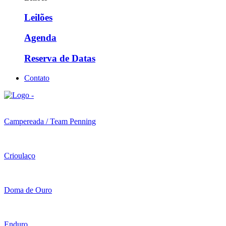
Leilões
Agenda
Reserva de Datas
Contato
Campereada / Team Penning
Crioulaço
Doma de Ouro
Enduro