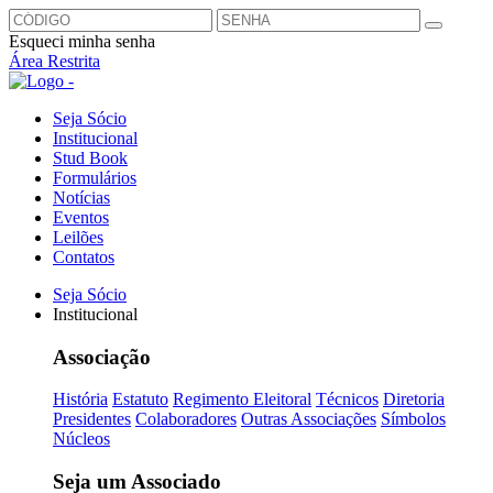
Esqueci minha senha
Área Restrita
Seja Sócio
Institucional
Stud Book
Formulários
Notícias
Eventos
Leilões
Contatos
Seja Sócio
Institucional
Associação
História
Estatuto
Regimento Eleitoral
Técnicos
Diretoria
Presidentes
Colaboradores
Outras Associações
Símbolos
Núcleos
Seja um Associado