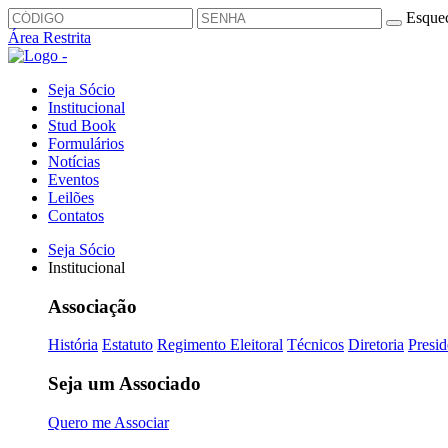
Esquec
Área Restrita
Seja Sócio
Institucional
Stud Book
Formulários
Notícias
Eventos
Leilões
Contatos
Seja Sócio
Institucional
Associação
História
Estatuto
Regimento Eleitoral
Técnicos
Diretoria
Presid
Seja um Associado
Quero me Associar