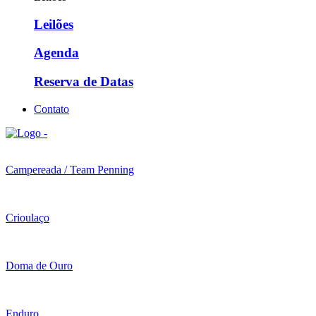
Leilões
Agenda
Reserva de Datas
Contato
Campereada / Team Penning
Crioulaço
Doma de Ouro
Enduro