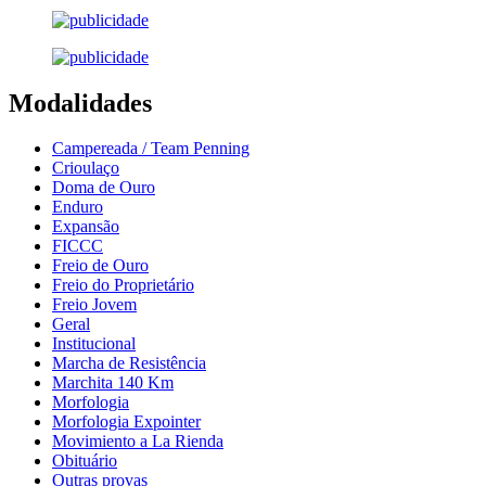
Modalidades
Campereada / Team Penning
Crioulaço
Doma de Ouro
Enduro
Expansão
FICCC
Freio de Ouro
Freio do Proprietário
Freio Jovem
Geral
Institucional
Marcha de Resistência
Marchita 140 Km
Morfologia
Morfologia Expointer
Movimiento a La Rienda
Obituário
Outras provas