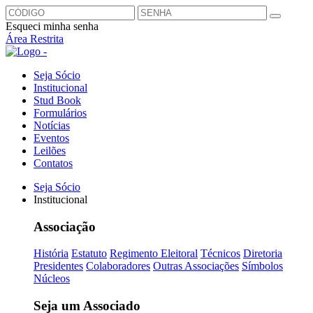
Esqueci minha senha
Área Restrita
Seja Sócio
Institucional
Stud Book
Formulários
Notícias
Eventos
Leilões
Contatos
Seja Sócio
Institucional
Associação
História
Estatuto
Regimento Eleitoral
Técnicos
Diretoria
Presidentes
Colaboradores
Outras Associações
Símbolos
Núcleos
Seja um Associado