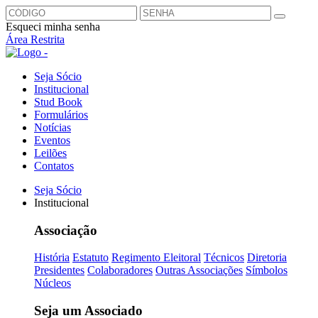
Esqueci minha senha
Área Restrita
Seja Sócio
Institucional
Stud Book
Formulários
Notícias
Eventos
Leilões
Contatos
Seja Sócio
Institucional
Associação
História
Estatuto
Regimento Eleitoral
Técnicos
Diretoria
Presidentes
Colaboradores
Outras Associações
Símbolos
Núcleos
Seja um Associado