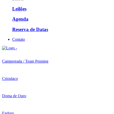
Leilões
Agenda
Reserva de Datas
Contato
Campereada / Team Penning
Crioulaço
Doma de Ouro
Enduro