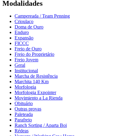
Modalidades
Campereada / Team Penning
Crioulaço
Doma de Ouro
Enduro
Expansão
FICCC
Freio de Ouro
Freio do Proprietário
Freio Jovem
Geral
Institucional
Marcha de Resistência
Marchita 140 Km
Morfologia
Morfologia Expointer
Movimiento a La Rienda
Obituário
Outras provas
Paleteada
Parafreio
Ranch Sorting / Aparta Boi
Rédeas