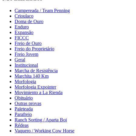
Campereada / Team Penning
Crioulaço
Doma de Ouro
Enduro
Expansão
FICCC
Freio de Ouro
Freio do Proprietário
Freio Jovem
Geral
Institucional
Marcha de Resistência
Marchita 140 Km
Morfologia
Morfologia Expointer
Movimiento a La Rienda
Obituário
Outras provas
Paleteada
Parafreio
Ranch Sorting / Aparta Boi
Rédeas
Vaquero / Working Cow Horse