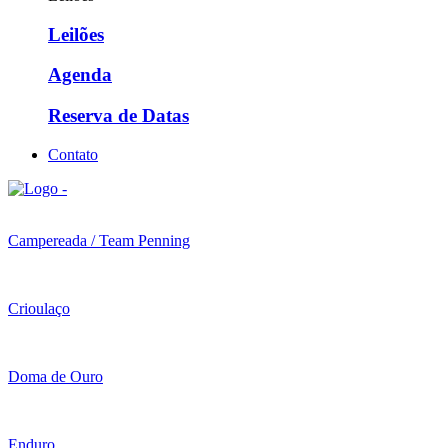
Leilões
Agenda
Reserva de Datas
Contato
Campereada / Team Penning
Crioulaço
Doma de Ouro
Enduro