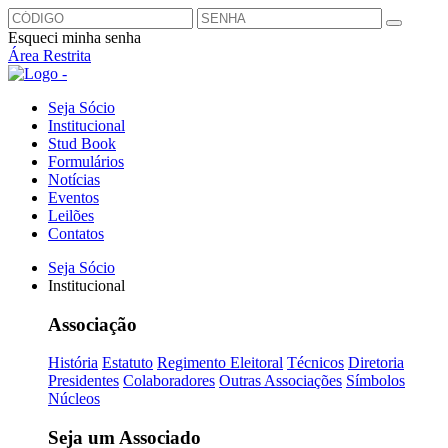
Esqueci minha senha
Área Restrita
Seja Sócio
Institucional
Stud Book
Formulários
Notícias
Eventos
Leilões
Contatos
Seja Sócio
Institucional
Associação
História
Estatuto
Regimento Eleitoral
Técnicos
Diretoria
Presidentes
Colaboradores
Outras Associações
Símbolos
Núcleos
Seja um Associado