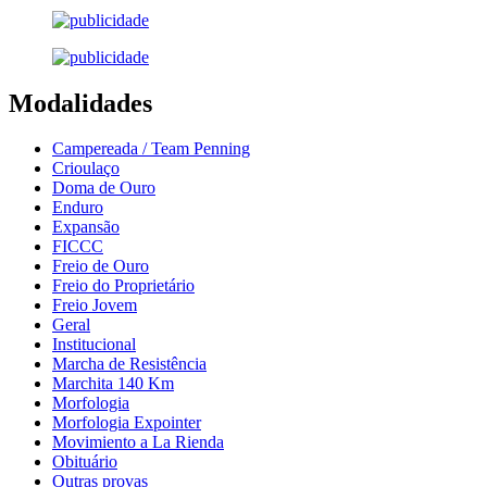
Modalidades
Campereada / Team Penning
Crioulaço
Doma de Ouro
Enduro
Expansão
FICCC
Freio de Ouro
Freio do Proprietário
Freio Jovem
Geral
Institucional
Marcha de Resistência
Marchita 140 Km
Morfologia
Morfologia Expointer
Movimiento a La Rienda
Obituário
Outras provas