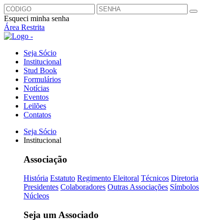
Esqueci minha senha
Área Restrita
Seja Sócio
Institucional
Stud Book
Formulários
Notícias
Eventos
Leilões
Contatos
Seja Sócio
Institucional
Associação
História
Estatuto
Regimento Eleitoral
Técnicos
Diretoria
Presidentes
Colaboradores
Outras Associações
Símbolos
Núcleos
Seja um Associado