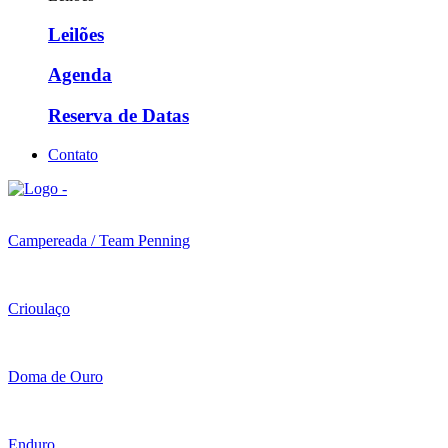
Leilões
Agenda
Reserva de Datas
Contato
Campereada / Team Penning
Crioulaço
Doma de Ouro
Enduro