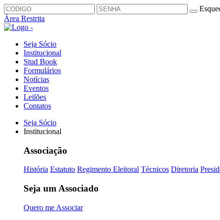
Esquec
Área Restrita
Seja Sócio
Institucional
Stud Book
Formulários
Notícias
Eventos
Leilões
Contatos
Seja Sócio
Institucional
Associação
História
Estatuto
Regimento Eleitoral
Técnicos
Diretoria
Presid
Seja um Associado
Quero me Associar