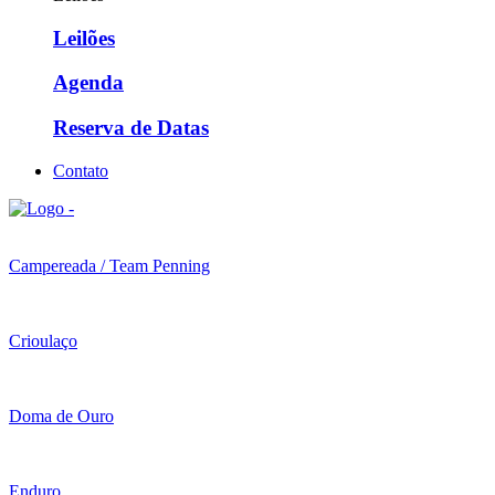
Leilões
Agenda
Reserva de Datas
Contato
Campereada / Team Penning
Crioulaço
Doma de Ouro
Enduro