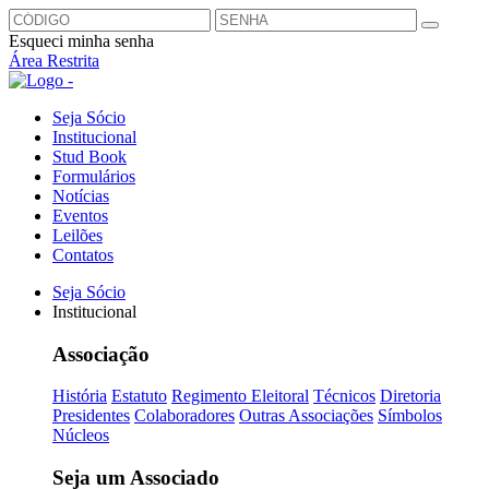
Esqueci minha senha
Área Restrita
Seja Sócio
Institucional
Stud Book
Formulários
Notícias
Eventos
Leilões
Contatos
Seja Sócio
Institucional
Associação
História
Estatuto
Regimento Eleitoral
Técnicos
Diretoria
Presidentes
Colaboradores
Outras Associações
Símbolos
Núcleos
Seja um Associado