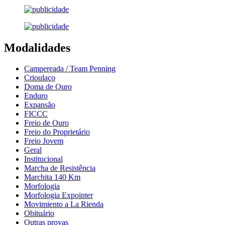
Modalidades
Campereada / Team Penning
Crioulaço
Doma de Ouro
Enduro
Expansão
FICCC
Freio de Ouro
Freio do Proprietário
Freio Jovem
Geral
Institucional
Marcha de Resistência
Marchita 140 Km
Morfologia
Morfologia Expointer
Movimiento a La Rienda
Obituário
Outras provas