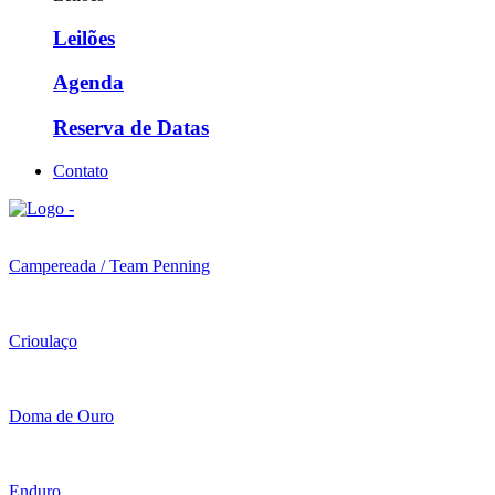
Leilões
Agenda
Reserva de Datas
Contato
Campereada / Team Penning
Crioulaço
Doma de Ouro
Enduro