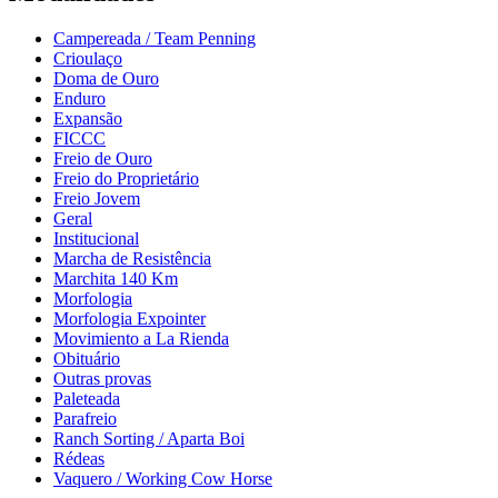
Campereada / Team Penning
Crioulaço
Doma de Ouro
Enduro
Expansão
FICCC
Freio de Ouro
Freio do Proprietário
Freio Jovem
Geral
Institucional
Marcha de Resistência
Marchita 140 Km
Morfologia
Morfologia Expointer
Movimiento a La Rienda
Obituário
Outras provas
Paleteada
Parafreio
Ranch Sorting / Aparta Boi
Rédeas
Vaquero / Working Cow Horse