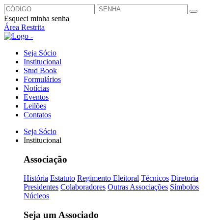
Esqueci minha senha
Área Restrita
Seja Sócio
Institucional
Stud Book
Formulários
Notícias
Eventos
Leilões
Contatos
Seja Sócio
Institucional
Associação
História
Estatuto
Regimento Eleitoral
Técnicos
Diretoria
Presidentes
Colaboradores
Outras Associações
Símbolos
Núcleos
Seja um Associado