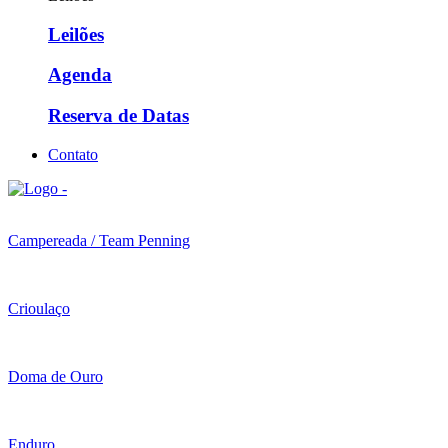
Leilões
Agenda
Reserva de Datas
Contato
Campereada / Team Penning
Crioulaço
Doma de Ouro
Enduro