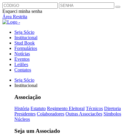
Esqueci minha senha
Área Restrita
Seja Sócio
Institucional
Stud Book
Formulários
Notícias
Eventos
Leilões
Contatos
Seja Sócio
Institucional
Associação
História
Estatuto
Regimento Eleitoral
Técnicos
Diretoria
Presidentes
Colaboradores
Outras Associações
Símbolos
Núcleos
Seja um Associado