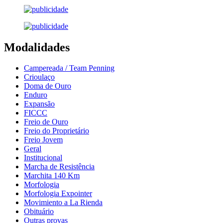
Modalidades
Campereada / Team Penning
Crioulaço
Doma de Ouro
Enduro
Expansão
FICCC
Freio de Ouro
Freio do Proprietário
Freio Jovem
Geral
Institucional
Marcha de Resistência
Marchita 140 Km
Morfologia
Morfologia Expointer
Movimiento a La Rienda
Obituário
Outras provas